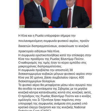
Η Κίνα και η Ρωσία υπέγραψαν σήμερα την
πουλαναμενόμενη συμφωνία φυσικού αερίου, προϊόν
δεκαετών διαπραγματεύσεων, ανακοίνωσε το κινεζικό
πρακτορείο ειδήσεων Νέα Κίνα.
Η συμφωνία οριστικοποιήθηκε κατά την επίσκεψη στην
Κίνα του προέδρου της Ρωσίας Βλαντίμιρ Πούτιν.
Ο καθορισμός της τιμής ήταν το κύριο εμπόδιο στις
μακροχρόνιες διαπραγματεύσεις.
Η συμφωνία προβλέπει την αποστολή 38
δισεκατομμυρίων κυβικών μέτρων φυσικού αερίου στην
Κίνα για 30 χρόνια, βάσει συμβολαίου ύψους 400
δισεκατομμυρίων δολαρίων.
Το φυσικό αέριο θα μετεφέρεται μέσω νέου αγωγού που
θα συνδέει τα κοιτάσματα της Σιβηρίας με τα μεγάλα
κινεζικά κέντρα κατανάλωσης κοντά στις κινεζικές ακτές.
Ο πρόεδρος της Ρωσίας Βλαντίμιρ Πούτιν και ο κινέζος
ομόλογός του Σι Τζινπίνγκ ήσαν παρόντες στην
υπογραφή της συμφωνίας ανάμεσα στη ρωσική υπό
κρατικό έλεγχο Gazprom και της κινεζικής National
Petroleum Corp (CNPC).