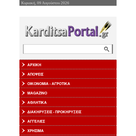
Κυριακή, 09 Αυγούστου 2026
Επιστροφή στην Πλοήγηση
Αναζήτηση
Φόρμα αναζήτησης
ΑΡΧΙΚΗ
ΑΠΟΨΕΙΣ
ΟΙΚΟΝΟΜΙΑ - ΑΓΡΟΤΙΚΑ
MAGAZINO
ΑΘΛΗΤΙΚΑ
ΔΙΑΚΗΡΥΞΕΙΣ - ΠΡΟΚΗΡΥΞΕΙΣ
ΑΓΓΕΛΙΕΣ
ΧΡΗΣΙΜΑ