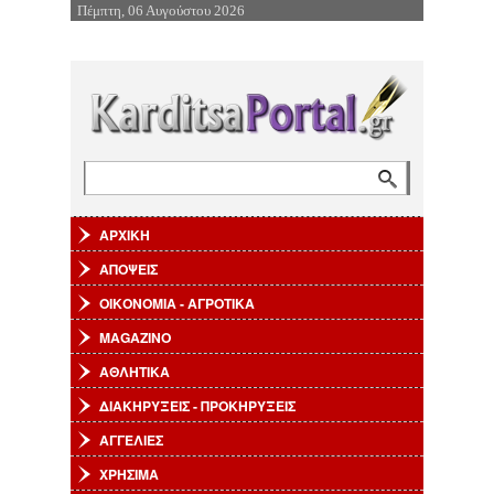
Πέμπτη, 06 Αυγούστου 2026
Επιστροφή στην Πλοήγηση
Αναζήτηση
Φόρμα αναζήτησης
ΑΡΧΙΚΗ
ΑΠΟΨΕΙΣ
ΟΙΚΟΝΟΜΙΑ - ΑΓΡΟΤΙΚΑ
MAGAZINO
ΑΘΛΗΤΙΚΑ
ΔΙΑΚΗΡΥΞΕΙΣ - ΠΡΟΚΗΡΥΞΕΙΣ
ΑΓΓΕΛΙΕΣ
ΧΡΗΣΙΜΑ