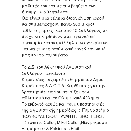
μαθητές του και με την βοήθεια των
έμπειρων αθλητών του.
Θα είναι μια τέλεια διοργάνωση αφού
θα συμμετάσχουν πάνω 300 μικροί
αθλητές-τριες και από 15 Συλλόγους με
στόχο να κερδίσουν μια αγωνιστική
εμπειρία και παράλληλα να γνωρίσουν
και να επισκεφτούν από κοντά τον νομό
μας και τα αξιοθέατα .
Το Δ.Σ. του Αθλητικού Αγωνιστικού
Συλλόγου Ταεκβοντό
Καρδίτσας ευχαριστεί θερμά τον Δήμο
Καρδίτσας & Δ.Ο.Π.Α. Καρδίτσας για την
δραστηριότητα που στηρίζει τον
αθλητισμό και το Ολυμπιακό Άθλημα
Ταεκβοντό καθώς και τους υποστηρικτές
της αγωνιστικής ημερίδας : Γυμναστήριο
¨ΚΟΥΚΟΥΛΕΤΣΟΣ¨ , AVANTI , BROTHERS ,
Τζαμπάτο Coffe , Mikel Coffe ,Nick μικρομα
γειρέματα & Patsiouras Fruit .