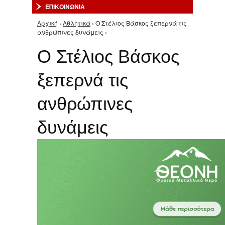
ΕΠΙΚΟΙΝΩΝΙΑ
Αρχική
›
Αθλητικά
› O Στέλιος Βάσκος ξεπερνά τις
Είστε εδώ
ανθρώπινες δυνάμεις ›
O Στέλιος Βάσκος
ξεπερνά τις
ανθρώπινες
δυνάμεις