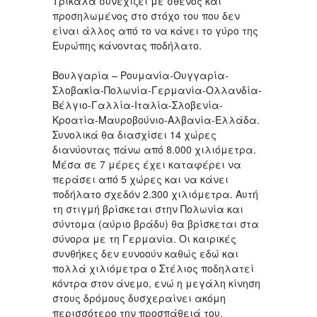
Τρίκαλα συνεχίζει με σθένος και
προσηλωμένος στο στόχο του που δεν
είναι άλλος από το να κάνει το γύρο της
Ευρώπης κάνοντας ποδήλατο.
Βουλγαρία – Ρουμανία-Ουγγαρία-
Σλοβακία-Πολωνία-Γερμανία-Ολλανδία-
Βέλγιο-Γαλλία-Ιταλία-Σλοβενία-
Κροατία-Μαυροβούνιο-Αλβανία-Ελλάδα.
Συνολικά θα διασχίσει 14 χώρες
διανύοντας πάνω από 8.000 χιλιόμετρα.
Μέσα σε 7 μέρες έχει καταφέρει να
περάσει από 5 χώρες και να κάνει
ποδήλατο σχεδόν 2.300 χιλιόμετρα. Αυτή
τη στιγμή βρίσκεται στην Πολωνία και
σύντομα (αύριο βράδυ) θα βρίσκεται στα
σύνορα με τη Γερμανία. Οι καιρικές
συνθήκες δεν ευνοούν καθώς εδώ και
πολλά χιλιόμετρα ο Στέλιος ποδηλατεί
κόντρα στον άνεμο, ενώ η μεγάλη κίνηση
στους δρόμους δυσχεραίνει ακόμη
περισσότερο την προσπάθειά του.