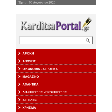
Πέμπτη, 06 Αυγούστου 2026
Επιστροφή στην Πλοήγηση
Αναζήτηση
Φόρμα αναζήτησης
ΑΡΧΙΚΗ
ΑΠΟΨΕΙΣ
ΟΙΚΟΝΟΜΙΑ - ΑΓΡΟΤΙΚΑ
MAGAZINO
ΑΘΛΗΤΙΚΑ
ΔΙΑΚΗΡΥΞΕΙΣ - ΠΡΟΚΗΡΥΞΕΙΣ
ΑΓΓΕΛΙΕΣ
ΧΡΗΣΙΜΑ