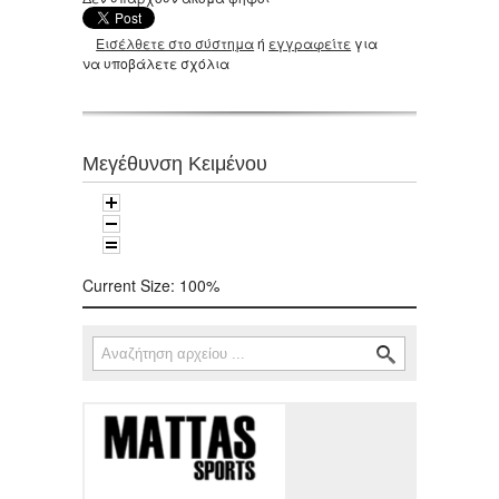
Εισέλθετε στο σύστημα
ή
εγγραφείτε
για
να υποβάλετε σχόλια
Μεγέθυνση Κειμένου
Current Size:
100%
Αναζήτηση
Φόρμα αναζήτησης