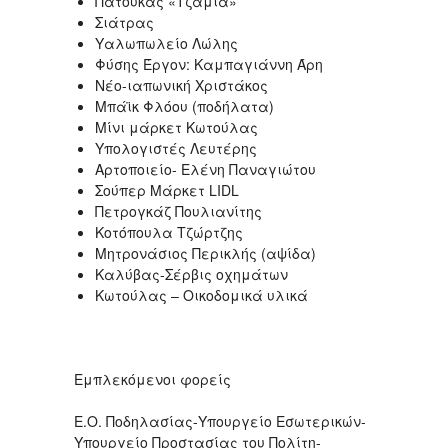
Πατούκας «Τζάμια»
Σιάτρας
Υαλωπωλείο Λώλης
Φύσης Έργον: Καμπαγιάννη Άρη
Νέο-ιαπωνική Χριστάκος
Μπάϊκ Φλόου (ποδήλατα)
Μίνι μάρκετ Κωτούλας
Υπολογιστές Λευτέρης
Αρτοποιείο- Ελένη Παναγιώτου
Σούπερ Μάρκετ LIDL
Πετρογκάζ Πουλιανίτης
Κοτόπουλα Τζώρτζης
Μητρονάσιος Περικλής (αψίδα)
Καλύβας-Σέρβις οχημάτων
Κωτούλας – Οικοδομικά υλικά
Εμπλεκόμενοι φορείς
Ε.Ο. Ποδηλασίας-Υπουργείο Εσωτερικών-
Υπουργείο Προστασίας του Πολίτη-