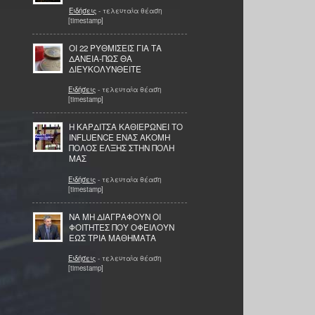
Ειδήσεις
- τελευταία θέαση
[timestamp]
ΟΙ 22 ΡΥΘΜΙΣΕΙΣ ΓΙΑ ΤΑ
ΔΑΝΕΙΑ-ΠΩΣ ΘΑ
ΔΙΕΥΚΟΛΥΝΘΕΙΤΕ
Ειδήσεις
- τελευταία θέαση
[timestamp]
Η ΚΑΡΔΙΤΣΑ ΚΑΘΙΕΡΩΝΕΙ ΤΟ
INFLUENCE ΕΝΑΣ ΑΚΟΜΗ
ΠΟΛΟΣ ΕΛΞΗΣ ΣΤΗΝ ΠΟΛΗ
ΜΑΣ
Ειδήσεις
- τελευταία θέαση
[timestamp]
ΝΑ ΜΗ ΔΙΑΓΡΑΦΟΥΝ ΟΙ
ΦΟΙΤΗΤΕΣ ΠΟΥ ΟΦΕΙΛΟΥΝ
ΕΩΣ ΤΡΙΑ ΜΑΘΗΜΑΤΑ
Ειδήσεις
- τελευταία θέαση
[timestamp]