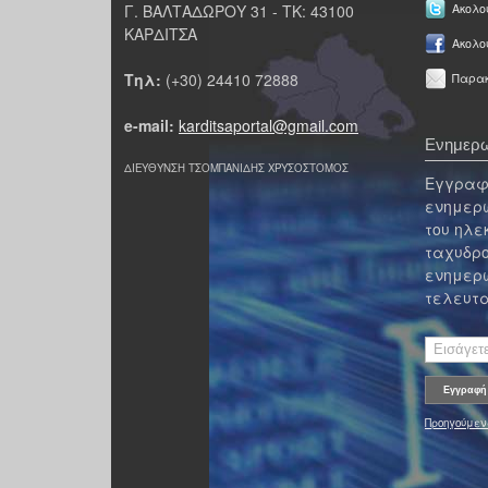
Γ. ΒΑΛΤΑΔΩΡΟΥ 31 - ΤΚ: 43100
Ακολου
ΚΑΡΔΙΤΣΑ
Ακολο
Τηλ:
(+30) 24410 72888
Παρακ
e-mail:
karditsaportal@gmail.com
Ενημερω
ΔΙΕΥΘΥΝΣΗ ΤΣΟΜΠΑΝΙΔΗΣ ΧΡΥΣΟΣΤΟΜΟΣ
Εγγραφε
ενημερω
του ηλε
ταχυδρο
ενημερω
τελευτα
Προηγούμεν