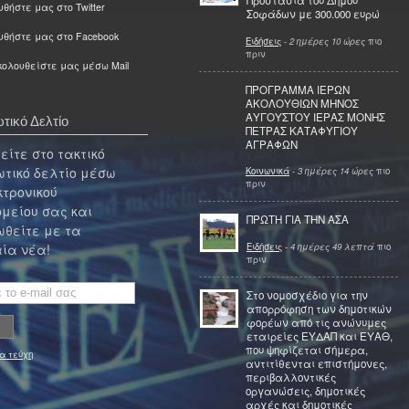
Προστασία του Δήμου
θήστε μας στο Twitter
Σοφάδων με 300.000 ευρώ
υθήστε μας στο Facebook
Ειδήσεις
-
2 ημέρες 10 ώρες
πιο
πριν
ολουθείστε μας μέσω Mail
ΠΡΟΓΡΑΜΜΑ ΙΕΡΩΝ
ΑΚΟΛΟΥΘΙΩΝ ΜΗΝΟΣ
ΑΥΓΟΥΣΤΟΥ ΙΕΡΑΣ ΜΟΝΗΣ
τικό Δελτίο
ΠΕΤΡΑΣ ΚΑΤΑΦΥΓΙΟΥ
ΑΓΡΑΦΩΝ
ίτε στο τακτικό
τικό δελτίο μέσω
Κοινωνικά
-
3 ημέρες 14 ώρες
πιο
πριν
κτρονικού
μείου σας και
ΠΡΩΤΗ ΓΙΑ ΤΗΝ ΑΣΑ
θείτε με τα
Ειδήσεις
-
4 ημέρες 49 λεπτά
πιο
ία νέα!
πριν
Στο νομοσχέδιο για την
απορρόφηση των δημοτικών
φορέων από τις ανώνυμες
εταιρείες ΕΥΔΑΠ και ΕΥΑΘ,
που ψηφίζεται σήμερα,
α τεύχη
αντιτίθενται επιστήμονες,
περιβαλλοντικές
οργανώσεις, δημοτικές
αρχές και δημοτικές