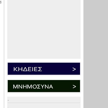
ή
.
.