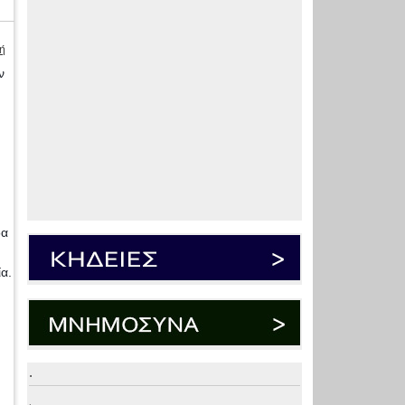
ή
ν
δα
α.
.
.