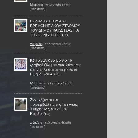
Magazino
- τελευταία θέαση
[timestamp]
ΕΚΔΗΛΩΣΗ ΤΟΥ Α' - Β'
ΒΡΕΦΟΝΗΠΙΑΚΟΥ ΣΤΑΘΜΟΥ
ΤΟΥ ΔΗΜΟΥ ΚΑΡΔΙΤΣΑΣ ΓΙΑ
ΤΗΝ ΕΘΝΙΚΗ ΕΠΕΤΕΙΟ
Magazino
- τελευταία θέαση
[timestamp]
Κοίταξαν στα μάτια το
φαβορί Ολυμπιακό, λύγισαν
στην τελευταία περίοδο οι
Έφηβοι του Α.Σ.Κ.
Αθλητικά
- τελευταία θέαση
[timestamp]
Συνεχίζονται οι
παρεμβάσεις της Τεχνικής
Υπηρεσίας του Δήμου
Καρδίτσας
Ειδήσεις
- τελευταία θέαση
[timestamp]