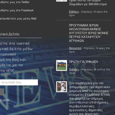
Προστασία του Δήμου
θήστε μας στο Twitter
Σοφάδων με 300.000 ευρώ
υθήστε μας στο Facebook
Ειδήσεις
-
2 ημέρες 10 ώρες
πιο
πριν
ολουθείστε μας μέσω Mail
ΠΡΟΓΡΑΜΜΑ ΙΕΡΩΝ
ΑΚΟΛΟΥΘΙΩΝ ΜΗΝΟΣ
ΑΥΓΟΥΣΤΟΥ ΙΕΡΑΣ ΜΟΝΗΣ
τικό Δελτίο
ΠΕΤΡΑΣ ΚΑΤΑΦΥΓΙΟΥ
ΑΓΡΑΦΩΝ
ίτε στο τακτικό
τικό δελτίο μέσω
Κοινωνικά
-
3 ημέρες 14 ώρες
πιο
πριν
κτρονικού
μείου σας και
ΠΡΩΤΗ ΓΙΑ ΤΗΝ ΑΣΑ
θείτε με τα
Ειδήσεις
-
4 ημέρες 38 λεπτά
πιο
ία νέα!
πριν
Στο νομοσχέδιο για την
απορρόφηση των δημοτικών
φορέων από τις ανώνυμες
εταιρείες ΕΥΔΑΠ και ΕΥΑΘ,
που ψηφίζεται σήμερα,
α τεύχη
αντιτίθενται επιστήμονες,
περιβαλλοντικές
οργανώσεις, δημοτικές
αρχές και δημοτικές