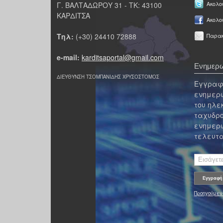
Γ. ΒΑΛΤΑΔΩΡΟΥ 31 - ΤΚ: 43100
Ακολου
ΚΑΡΔΙΤΣΑ
Ακολο
Τηλ:
(+30) 24410 72888
Παρακ
e-mail:
karditsaportal@gmail.com
Ενημερω
ΔΙΕΥΘΥΝΣΗ ΤΣΟΜΠΑΝΙΔΗΣ ΧΡΥΣΟΣΤΟΜΟΣ
Εγγραφε
ενημερω
του ηλε
ταχυδρο
ενημερω
τελευτα
Προηγούμεν