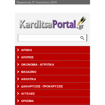
Παρασκευή, 07 Αυγούστου 2026
Επιστροφή στην Πλοήγηση
Αναζήτηση
Φόρμα αναζήτησης
ΑΡΧΙΚΗ
ΑΠΟΨΕΙΣ
ΟΙΚΟΝΟΜΙΑ - ΑΓΡΟΤΙΚΑ
MAGAZINO
ΑΘΛΗΤΙΚΑ
ΔΙΑΚΗΡΥΞΕΙΣ - ΠΡΟΚΗΡΥΞΕΙΣ
ΑΓΓΕΛΙΕΣ
ΧΡΗΣΙΜΑ