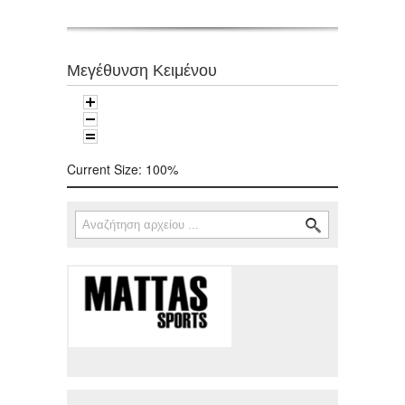
Μεγέθυνση Κειμένου
Current Size:
100%
Αναζήτηση
Φόρμα αναζήτησης