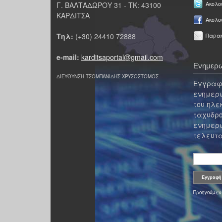
Γ. ΒΑΛΤΑΔΩΡΟΥ 31 - ΤΚ: 43100
Ακολου
ΚΑΡΔΙΤΣΑ
Ακολο
Τηλ:
(+30) 24410 72888
Παρακ
e-mail:
karditsaportal@gmail.com
Ενημερω
ΔΙΕΥΘΥΝΣΗ ΤΣΟΜΠΑΝΙΔΗΣ ΧΡΥΣΟΣΤΟΜΟΣ
Εγγραφε
ενημερω
του ηλε
ταχυδρο
ενημερω
τελευτα
Προηγούμεν