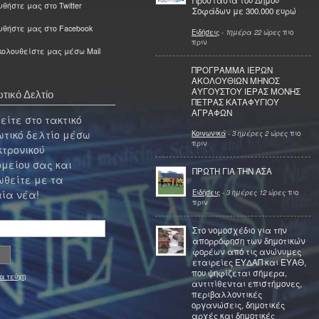
Προστασία του Δήμου
θήστε μας στο Twitter
Σοφάδων με 300.000 ευρώ
υθήστε μας στο Facebook
Ειδήσεις
-
1ημέρα 22 ώρες
πιο
πριν
ολουθείστε μας μέσω Mail
ΠΡΟΓΡΑΜΜΑ ΙΕΡΩΝ
ΑΚΟΛΟΥΘΙΩΝ ΜΗΝΟΣ
ΑΥΓΟΥΣΤΟΥ ΙΕΡΑΣ ΜΟΝΗΣ
τικό Δελτίο
ΠΕΤΡΑΣ ΚΑΤΑΦΥΓΙΟΥ
ΑΓΡΑΦΩΝ
ίτε στο τακτικό
τικό δελτίο μέσω
Κοινωνικά
-
3 ημέρες 2 ώρες
πιο
πριν
κτρονικού
μείου σας και
ΠΡΩΤΗ ΓΙΑ ΤΗΝ ΑΣΑ
θείτε με τα
Ειδήσεις
-
3 ημέρες 12 ώρες
πιο
ία νέα!
πριν
Στο νομοσχέδιο για την
απορρόφηση των δημοτικών
φορέων από τις ανώνυμες
εταιρείες ΕΥΔΑΠ και ΕΥΑΘ,
που ψηφίζεται σήμερα,
α τεύχη
αντιτίθενται επιστήμονες,
περιβαλλοντικές
οργανώσεις, δημοτικές
αρχές και δημοτικές