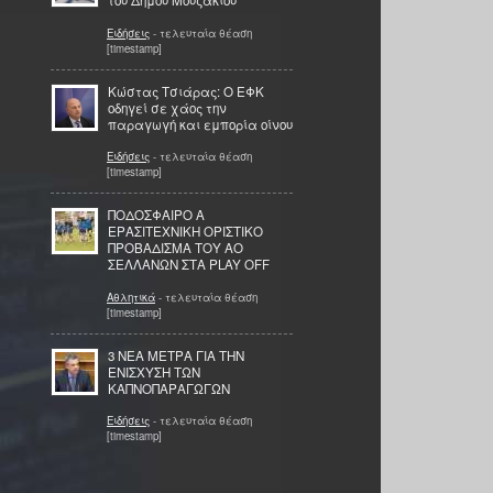
του Δήμου Μουζακίου
Ειδήσεις
- τελευταία θέαση
[timestamp]
Κώστας Τσιάρας: Ο ΕΦΚ
οδηγεί σε χάος την
παραγωγή και εμπορία οίνου
Ειδήσεις
- τελευταία θέαση
[timestamp]
ΠΟΔΟΣΦΑΙΡΟ Α
ΕΡΑΣΙΤΕΧΝΙΚΗ ΟΡΙΣΤΙΚΟ
ΠΡΟΒΑΔΙΣΜΑ ΤΟΥ ΑΟ
ΣΕΛΛΑΝΩΝ ΣΤΑ PLAY OFF
Αθλητικά
- τελευταία θέαση
[timestamp]
3 ΝΕΑ ΜΕΤΡΑ ΓΙΑ ΤΗΝ
ΕΝΙΣΧΥΣΗ ΤΩΝ
ΚΑΠΝΟΠΑΡΑΓΩΓΩΝ
Ειδήσεις
- τελευταία θέαση
[timestamp]