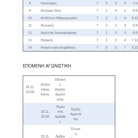
8.
Οικονόμος
7
2
2
3
7:9
9.
Αστέρας Ιτέας
7
1
4
2
6:8
10.
Απόλλων Μακρυχωρίου
7
2
1
4
6:1
11.
Φωκικός
7
2
1
4
5:8
12.
Αχιλλέας Νεοκαισάρειας
7
1
3
3
6:9
13.
Πιερικός
7
1
2
4
7:1
14.
Αναγέννηση Καρδίτσας
7
0
0
7
5:2
ΕΠΟΜΕΝΗ ΑΓΩΝΙΣΤΙΚΗ
Εθνικό
Αλέξα
ς
18.11.
νδρος
Αλεξαν
15:00
Κιλκίς
δρούπ
ολης
Αλμω
Ερμής
18.11.
πός
Αμυντα
15:00
Αριδαία
ίου
ς
Ένωσ
η
18.11.
Αμβρυ