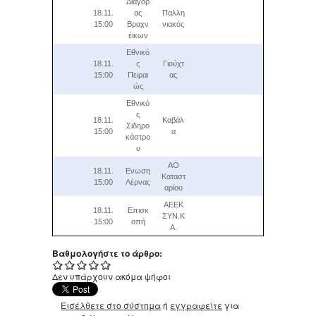
Διαγόρ
18.11.
ας
Παλλη
15:00
Βραχν
νιακός
έικων
Εθνικό
18.11.
ς
Γιούχτ
15:00
Πειραι
ας
ώς
Εθνικό
ς
18.11.
Καβάλ
Σιδηρο
15:00
α
κάστρο
υ
ΑΟ
18.11.
Ενωση
Καταστ
15:00
Λέρνας
αρίου
AEEK
18.11.
Επισκ
ΣΥΝ.K
15:00
οπή
A.
Βαθμολογήστε το άρθρο:
Δεν υπάρχουν ακόμα ψήφοι
Εισέλθετε στο σύστημα
ή
εγγραφείτε
για