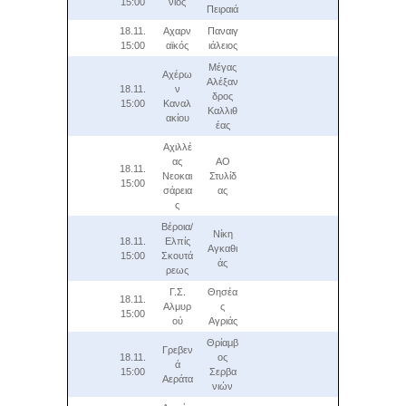
15:00
νιος
Πειραιά
18.11.
Αχαρν
Παναιγ
15:00
αϊκός
ιάλειος
Μέγας
Αχέρω
Αλέξαν
18.11.
ν
δρος
15:00
Καναλ
Καλλιθ
ακίου
έας
Αχιλλέ
ας
ΑΟ
18.11.
Νεοκαι
Στυλίδ
15:00
σάρεια
ας
ς
Βέροια/
Νίκη
18.11.
Ελπίς
Αγκαθι
15:00
Σκουτά
άς
ρεως
Γ.Σ.
Θησέα
18.11.
Αλμυρ
ς
15:00
ού
Αγριάς
Θρίαμβ
Γρεβεν
18.11.
ος
ά
15:00
Σερβα
Αεράτα
νιών