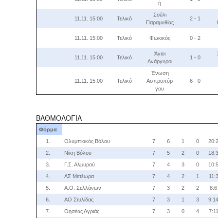
ή
Σούλι
11.11. 15:00
Τελικό
2 - 1
Παραμυθίας
11.11. 15:00
Τελικό
Φωκικός
0 - 2
Άγιοι
11.11. 15:00
Τελικό
1 - 0
Ανάργυροι
Ένωση
11.11. 15:00
Τελικό
Ασπροπύρ
6 - 0
γου
ΒΑΘΜΟΛΟΓΙΑ
Φόρμα
1.
Ολυμπιακός Βόλου
7
6
1
0
20:
2.
Νίκη Βόλου
7
5
2
0
18:
3.
Γ.Σ. Αλμυρού
7
4
3
0
10:
4.
ΑΣ Μετέωρα
7
4
2
1
11:
5.
Α.Ο. Σελλάνων
7
3
2
2
8:6
6.
ΑΟ Στυλίδας
7
3
1
3
9:1
7.
Θησέας Αγριάς
7
3
0
4
7:1