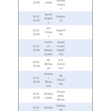
Ασπρο
15:00
σσέας
πύργο
υ
Αμπελ
18.11.
Κερατσ
ακιακό
15:00
ίνι
ς
ΑΟ
18.11.
Ερµιονί
Υπάτο
15:00
δα
υ
Απόλλ
Αναγέ
18.11.
ων
ννηση
15:00
Μακρυ
Καρδίτ
χωρίου
σας
ΑΣ
Α.Ο.
18.11.
Μετέω
Σελλά
15:00
ρα
νων
Αστέρα
ΑΕ
18.11.
ς
Πελλά
15:00
Βλαχι
νας
ώτη
Ολυμπ
18.11.
Αστέρα
ιακός
15:00
ς Ιτέας
Βόλου
Ατρόμη
18.11.
Ατσαλέ
τος