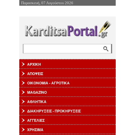
Παρασκευή, 07 Αυγούστου 2026
Επιστροφή στην Πλοήγηση
Αναζήτηση
Φόρμα αναζήτησης
ΑΡΧΙΚΗ
ΑΠΟΨΕΙΣ
ΟΙΚΟΝΟΜΙΑ - ΑΓΡΟΤΙΚΑ
MAGAZINO
ΑΘΛΗΤΙΚΑ
ΔΙΑΚΗΡΥΞΕΙΣ - ΠΡΟΚΗΡΥΞΕΙΣ
ΑΓΓΕΛΙΕΣ
ΧΡΗΣΙΜΑ