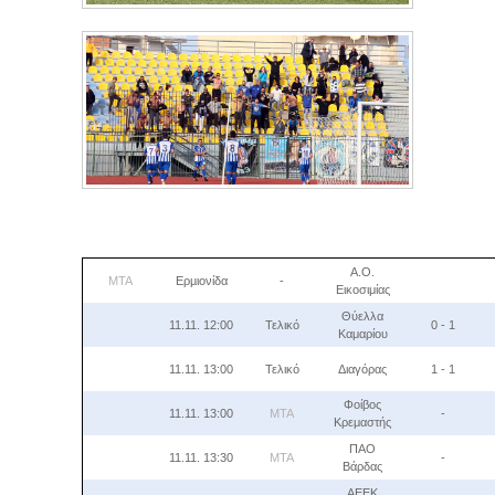
Α.Ο.
MTA
Ερµιονίδα
-
Εικοσιμίας
Θύελλα
11.11. 12:00
Τελικό
0 - 1
Καμαρίου
11.11. 13:00
Τελικό
Διαγόρας
1 - 1
Φοίβος
11.11. 13:00
MTA
-
Κρεμαστής
ΠΑΟ
11.11. 13:30
MTA
-
Βάρδας
AEEK