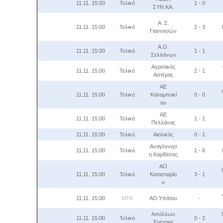
11.11. 15:00
Τελικό
1 - 0
ΣΥΝ.KA.
Α. Σ.
11.11. 15:00
Τελικό
2 - 3
Γιαννιτσών
Α.Ο.
11.11. 15:00
Τελικό
1 - 1
Σελλάνων
Αγροτικός
11.11. 15:00
Τελικό
2 - 1
Αστέρας
ΑΕ
11.11. 15:00
Τελικό
Καλαμπακί
0 - 0
ου
ΑΕ
11.11. 15:00
Τελικό
1 - 1
Πελλάνας
11.11. 15:00
Τελικό
Αιολικός
0 - 1
Αναγέννησ
11.11. 15:00
Τελικό
1 - 6
η Καρδίτσας
ΑΟ
11.11. 15:00
Τελικό
Κατασταρίο
3 - 1
υ
11.11. 15:00
MTA
ΑΟ Υπάτου
-
Απόλλων
11.11. 15:00
Τελικό
0 - 2
Ερέτριας