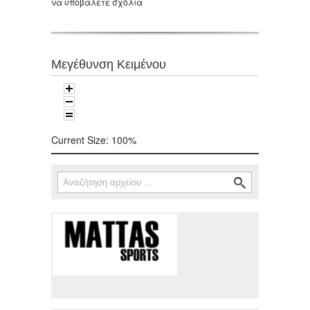
να υποβάλετε σχόλια
Μεγέθυνση Κειμένου
Current Size:
100%
Αναζήτηση
Φόρμα αναζήτησης