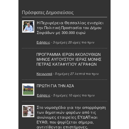
Πρόσφατες Δημοσιεύσεις
Η Περιφέρεια Θεσσαλίας ενισχύει
την Πολιτική Προστασία του Δήμου
Σοφάδων με 300.000 ευρώ
Ειδήσεις
-
πιο πριν
3 ημέρες 20 ώρες
ΠΡΟΓΡΑΜΜΑ ΙΕΡΩΝ ΑΚΟΛΟΥΘΙΩΝ
ΜΗΝΟΣ ΑΥΓΟΥΣΤΟΥ ΙΕΡΑΣ ΜΟΝΗΣ
ΠΕΤΡΑΣ ΚΑΤΑΦΥΓΙΟΥ ΑΓΡΑΦΩΝ
Κοινωνικά
-
πιο πριν
5 ημέρες 27 λεπτά
ΠΡΩΤΗ ΓΙΑ ΤΗΝ ΑΣΑ
Ειδήσεις
-
πιο πριν
5 ημέρες 10 ώρες
Στο νομοσχέδιο για την απορρόφηση
των δημοτικών φορέων από τις
ανώνυμες εταιρείες ΕΥΔΑΠ και
ΕΥΑΘ, που ψηφίζεται σήμερα,
αντιτίθενται επιστήμονες,