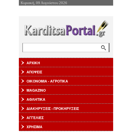
Κυριακή, 09 Αυγούστου 2026
Επιστροφή στην Πλοήγηση
Αναζήτηση
Φόρμα αναζήτησης
ΑΡΧΙΚΗ
ΑΠΟΨΕΙΣ
ΟΙΚΟΝΟΜΙΑ - ΑΓΡΟΤΙΚΑ
MAGAZINO
ΑΘΛΗΤΙΚΑ
ΔΙΑΚΗΡΥΞΕΙΣ - ΠΡΟΚΗΡΥΞΕΙΣ
ΑΓΓΕΛΙΕΣ
ΧΡΗΣΙΜΑ