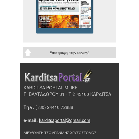
Επιστροφή στην κορυφή
KARDITSA PORTAL Μ. ΙΚΕ
Γ. ΒΑΛΤΑΔΩΡΟΥ 31 - ΤΚ: 43100 ΚΑΡΔΙΤΣΑ
Τηλ:
(+30) 24410 72888
e-mail:
karditsaportal@gmail.com
ΔΙΕΥΘΥΝΣΗ ΤΣΟΜΠΑΝΙΔΗΣ ΧΡΥΣΟΣΤΟΜΟΣ