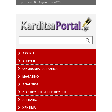
Παρασκευή, 07 Αυγούστου 2026
Επιστροφή στην Πλοήγηση
Αναζήτηση
Φόρμα αναζήτησης
ΑΡΧΙΚΗ
ΑΠΟΨΕΙΣ
ΟΙΚΟΝΟΜΙΑ - ΑΓΡΟΤΙΚΑ
MAGAZINO
ΑΘΛΗΤΙΚΑ
ΔΙΑΚΗΡΥΞΕΙΣ - ΠΡΟΚΗΡΥΞΕΙΣ
ΑΓΓΕΛΙΕΣ
ΧΡΗΣΙΜΑ