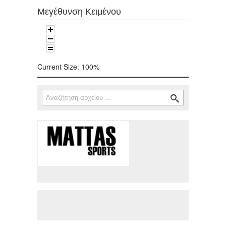
Μεγέθυνση Κειμένου
Current Size:
100%
Αναζήτηση
Φόρμα αναζήτησης