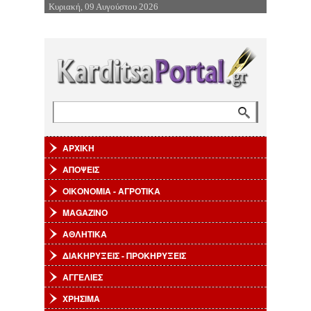
Κυριακή, 09 Αυγούστου 2026
Επιστροφή στην Πλοήγηση
Αναζήτηση
Φόρμα αναζήτησης
ΑΡΧΙΚΗ
ΑΠΟΨΕΙΣ
ΟΙΚΟΝΟΜΙΑ - ΑΓΡΟΤΙΚΑ
MAGAZINO
ΑΘΛΗΤΙΚΑ
ΔΙΑΚΗΡΥΞΕΙΣ - ΠΡΟΚΗΡΥΞΕΙΣ
ΑΓΓΕΛΙΕΣ
ΧΡΗΣΙΜΑ