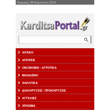
Κυριακή, 09 Αυγούστου 2026
Επιστροφή στην Πλοήγηση
Αναζήτηση
Φόρμα αναζήτησης
ΑΡΧΙΚΗ
ΑΠΟΨΕΙΣ
ΟΙΚΟΝΟΜΙΑ - ΑΓΡΟΤΙΚΑ
MAGAZINO
ΑΘΛΗΤΙΚΑ
ΔΙΑΚΗΡΥΞΕΙΣ - ΠΡΟΚΗΡΥΞΕΙΣ
ΑΓΓΕΛΙΕΣ
ΧΡΗΣΙΜΑ