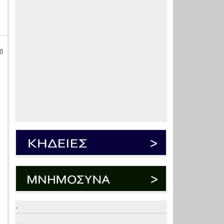
ή
.
.