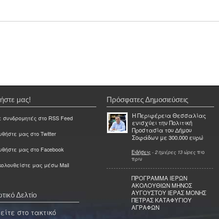
ήστε μας!
Πρόσφατες Δημοσιεύσεις
Η Περιφέρεια Θεσσαλίας
ε συνδρομητές στο RSS Feed
ενισχύει την Πολιτική
Προστασία του Δήμου
θήστε μας στο Twitter
Σοφάδων με 300.000 ευρώ
υθήστε μας στο Facebook
Ειδήσεις
-
2 ημέρες 13 ώρες
πιο
πριν
ολουθείστε μας μέσω Mail
ΠΡΟΓΡΑΜΜΑ ΙΕΡΩΝ
ΑΚΟΛΟΥΘΙΩΝ ΜΗΝΟΣ
ΑΥΓΟΥΣΤΟΥ ΙΕΡΑΣ ΜΟΝΗΣ
τικό Δελτίο
ΠΕΤΡΑΣ ΚΑΤΑΦΥΓΙΟΥ
ΑΓΡΑΦΩΝ
ίτε στο τακτικό