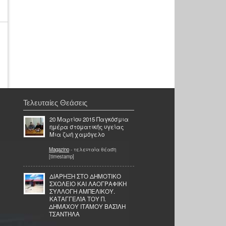
Τελευταίες Θεάσεις
20 Μαρτίου 2015 Παγκόσμια
ημέρα στοματικής υγείας
Μια ζωή χαμόγελο
Magazino
- τελευταία θέαση
[timestamp]
ΔΙΑΡΗΞΗ ΣΤΟ ΔΗΜΟΤΙΚΟ
ΣΧΟΛΕΙΟ ΚΑΙ ΛΑΟΓΡΑΦΙΚΗ
ΣΥΛΛΟΓΗ ΑΜΠΕΛΙΚΟΥ.
ΚΑΤΑΓΓΕΛΊΑ ΤΟΥ Π.
ΔΗΜΆΧΟΥ ΙΤΆΜΟΥ ΒΑΣΊΛΗ
ΤΣΑΝΤΉΛΑ