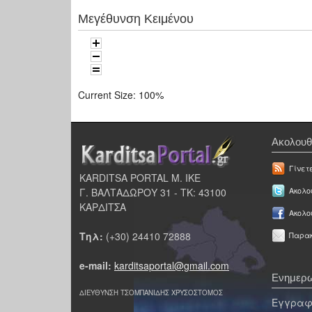
Μεγέθυνση Κειμένου
Current Size:
100%
Ακολουθ
Γίνετ
KARDITSA PORTAL Μ. ΙΚΕ
Γ. ΒΑΛΤΑΔΩΡΟΥ 31 - ΤΚ: 43100
Ακολου
ΚΑΡΔΙΤΣΑ
Ακολο
Τηλ:
(+30) 24410 72888
Παρακ
e-mail:
karditsaportal@gmail.com
Ενημερω
ΔΙΕΥΘΥΝΣΗ ΤΣΟΜΠΑΝΙΔΗΣ ΧΡΥΣΟΣΤΟΜΟΣ
Εγγραφε