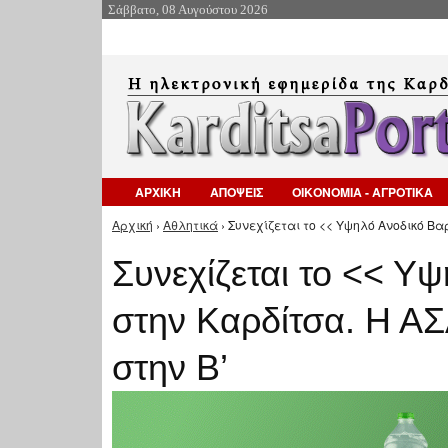
Σάββατο, 08 Αυγούστου 2026
ΑΡΧΙΚΗ
ΑΠΟΨΕΙΣ
ΟΙΚΟΝΟΜΙΑ - ΑΓΡΟΤΙΚΑ
Αρχική
›
Αθλητικά
› Συνεχίζεται το << Υψηλό Ανοδικό Βα
Είστε εδώ
Συνεχίζεται το << Υ
στην Καρδίτσα. Η ΑΣ
στην Β’