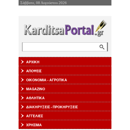
Σάββατο, 08 Αυγούστου 2026
Επιστροφή στην Πλοήγηση
Αναζήτηση
Φόρμα αναζήτησης
ΑΡΧΙΚΗ
ΑΠΟΨΕΙΣ
ΟΙΚΟΝΟΜΙΑ - ΑΓΡΟΤΙΚΑ
MAGAZINO
ΑΘΛΗΤΙΚΑ
ΔΙΑΚΗΡΥΞΕΙΣ - ΠΡΟΚΗΡΥΞΕΙΣ
ΑΓΓΕΛΙΕΣ
ΧΡΗΣΙΜΑ