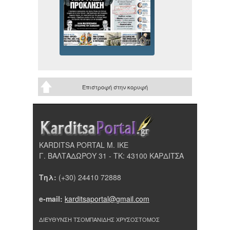
Επιστροφή στην κορυφή
KARDITSA PORTAL Μ. ΙΚΕ
Γ. ΒΑΛΤΑΔΩΡΟΥ 31 - ΤΚ: 43100 ΚΑΡΔΙΤΣΑ
Τηλ:
(+30) 24410 72888
e-mail:
karditsaportal@gmail.com
ΔΙΕΥΘΥΝΣΗ ΤΣΟΜΠΑΝΙΔΗΣ ΧΡΥΣΟΣΤΟΜΟΣ