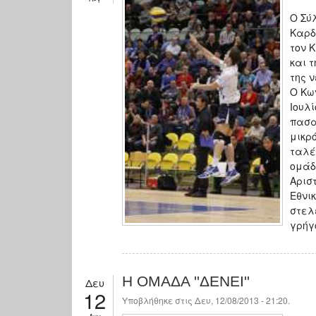
Ο Σύ
Καρδ
τον 
και 
της 
Ο Κω
Ιουλ
πασα
μικρ
ταλέ
ομάδ
Αρισ
Εθνι
στελ
γρήγ
Η ΟΜΑΔΑ ''ΔΕΝΕΙ''
Δευ
12
Υποβλήθηκε στις Δευ, 12/08/2013 - 21:20.