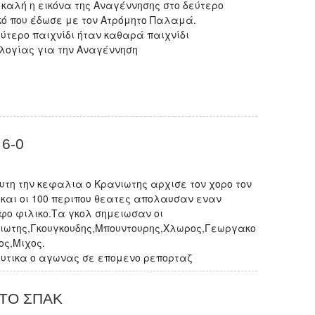
 καλή η εικόνα της Αναγέννησης στο δεύτερο
κό που έδωσε με τον Ατρόμητο Παλαμά.
εύτερο παιχνίδι ήταν καθαρά παιχνίδι
λογίας για την Αναγέννηση
6-0
υτη την κεφαλια ο Κρανιωτης αρχισε τον χορο τον
 και οι 100 περιπου θεατες απολαυσαν εναν
φο φιλικο.Τα γκολ σημειωσαν οι
ιωτης,Γκουγκουδης,Μπουντουρης,Χλωρος,Γεωργακο
ος,Μιχος.
υτικα ο αγωνας σε επομενο ρεπορταζ
ΤΟ ΣΠΑΚ