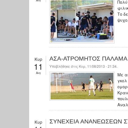
Αυγ
Πολύ
φιλι
Το δ
ψυχο
ΑΣΑ-ΑΤΡΟΜΗΤΟΣ ΠΑΛΑΜΑ 
Κυρ
11
Υποβλήθηκε στις Κυρ, 11/08/2013 - 21:34.
Αυγ
Με α
γκολ
ομορ
Κραν
πουλ
Αναλ
ΣΥΝΕΧΕΙΑ ΑΝΑΝΕΩΣΕΩΝ Σ
Κυρ