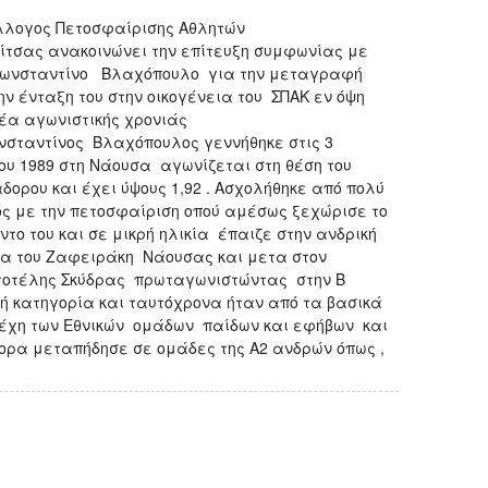
λλογος Πετοσφαίρισης Αθλητών
ίτσας ανακοινώνει την επίτευξη συμφωνίας με
Κωνσταντίνο Βλαχόπουλο για την μεταγραφή
την ένταξη του στην οικογένεια του ΣΠΑΚ εν όψη
νέα αγωνιστικής χρονιάς
νσταντίνος Βλαχόπουλος γεννήθηκε στις 3
ίου 1989 στη Νάουσα αγωνίζεται στη θέση του
δορου και έχει ύψους 1,92 . Ασχολήθηκε από πολύ
ός με την πετοσφαίριση οπού αμέσως ξεχώρισε το
ντο του και σε μικρή ηλικία έπαιζε στην ανδρική
α του Ζαφειράκη Νάουσας και μετα στον
τοτέλης Σκύδρας πρωταγωνιστώντας στην Β
κή κατηγορία και ταυτόχρονα ήταν από τα βασικά
έχη των Εθνικών ομάδων παίδων και εφήβων και
ορα μεταπήδησε σε ομάδες της Α2 ανδρών όπως ,