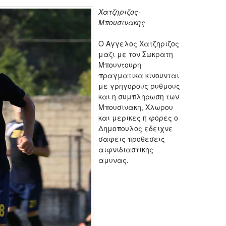
Χατζηριζος-
Μπουσινακης
Ο Αγγελος Χατζηριζος
μαζι με τον Σωκρατη
Μπουντουρη
πραγματικα κινουνται
με γρηγορους ρυθμους
και η συμπληρωση των
Μπουσινακη, Χλωρου
και μερικες η φορες ο
Δημοπουλος εδειχνε
σαφεις προθεσεις
αιφνιδιαστικης
αμυνας.