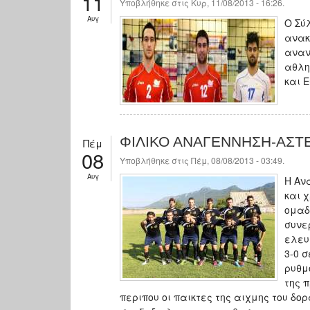
11
Υποβλήθηκε στις Κυρ, 11/08/2013 - 16:26.
Αυγ
Ο Σύ
ανακ
αναν
αθλη
και 
ΦΙΛΙΚΟ ΑΝΑΓΕΝΝΗΣΗ-ΑΣΤΕ
Πέμ
08
Υποβλήθηκε στις Πέμ, 08/08/2013 - 03:49.
Αυγ
Η Αν
και 
ομαδ
συνε
ελευ
3-0 σ
ρυθμ
της 
περιπου οι παικτες της αιχμης του δο