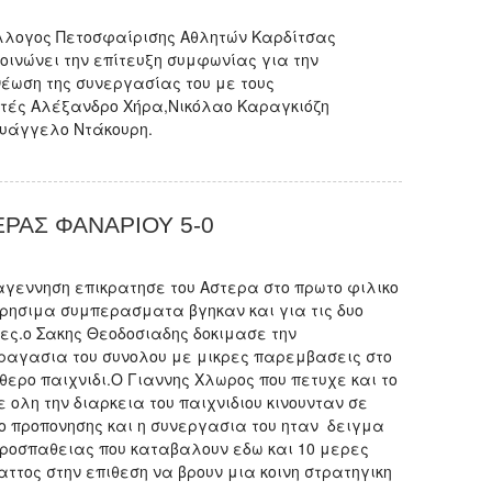
λλογος Πετοσφαίρισης Αθλητών Καρδίτσας
οινώνει την επίτευξη συμφωνίας για την
έωση της συνεργασίας του με τους
τές Αλέξανδρο Χήρα,Νικόλαο Καραγκιόζη
Ευάγγελο Ντάκουρη.
ΡΑΣ ΦΑΝΑΡΙΟΥ 5-0
αγεννηση επικρατησε του Αστερα στο πρωτο φιλικο
χρησιμα συμπερασματα βγηκαν και για τις δυο
ες.ο Σακης Θεοδοσιαδης δοκιμασε την
ραγασια του συνολου με μικρες παρεμβασεις στο
θερο παιχνιδι.Ο Γιαννης Χλωρος που πετυχε και το
ε ολη την διαρκεια του παιχνιδιου κινουνταν σε
ο προπονησης και η συνεργασια του ηταν δειγμα
προσπαθειας που καταβαλουν εδω και 10 μερες
ραττος στην επιθεση να βρουν μια κοινη στρατηγικη