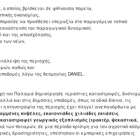
 ο οποίος βρίσκεται σε φθίνουσα πορεία,
πικής οικονομίας,
πορούσε να προσθέσει υπεραξία στο παραγόμενο τοπικό
τανάστευση του παραγωγικού δυναμικού,
ύ και της απασχόλησης,
α των νέων,
ατάλειψη της περιοχής,
ομών, καθώς και
υποδομές λόγω της θεομηνίας DANIEL.
ιοχή του Παλαμά δημιούργησε τεράστιες καταστροφές, δυστυχώ
λλά και στις δημόσιες υποδομές, όπως το οδικό δίκτυο, τις
αι η κτηνοτροφία της περιοχής έχει πληγεί ανεπανόρθωτα με
ραμμένες κυψέλες, εκατοντάδες χιλιάδες εκτάσεις
καταστραφεί γεωργικός εξοπλισμός (τρακτέρ, ψεκαστικά,
ά των ποταμών, σε μια περίοδο κρίσιμη για τον αγροτικό κόσμ
ικές δραστηριότητες, υπέστησαν οι εμπορικές επιχειρήσεις