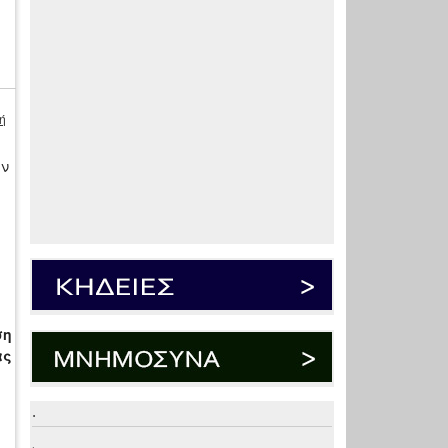
ή
ην
ση
ας
.
.