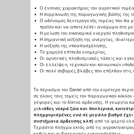
Ο έντονος χαρακτήρας του αγροτικού τομέα,
Η συρρίκνωση της παραγωγικής βάσης της το
Ο αδύναμος δευτερογενής τομέας που θα μ
προϊόν και να αποτελέσει ανάχωμα στη με
Η μείωση του οικονομικά ενεργού πληθυσμο
Η σημαντική αύξηση της ανεργίας, ιδιαίτερ
Η αύξηση της υποαπασχόλησης,
Το χαμηλό επίπεδο ευημερίας,
Οι αρνητικές πληθυσμιακές τάσεις και εγκ
Οι ελλείψεις τεχνικών και κοινωνικών υποδ
Οι πολύ σοβαρές βλάβες που επήλθαν στις 
Το πέρασμα του Daniel από την ευρύτερη περ
σε όλους τους τομείς του παραγωγικού κύκλου α
γέφυρες και το δίκτυο άρδευσης. Η γεωργία κ
χ
ιλιάδες νεκρά ζώα και πουλερικά, κατεστ
πλημμυρισμένες ενώ σε μεγάλο βαθμό έχει 
συστήματα άρδευσης κλπ)
από τα φερτά υλικ
Τεράστιο πλήγμα εκτός από τις αγροκτηνοτροφ
καθώς και οι βιοτεχνικές εγκαταστάσεις.