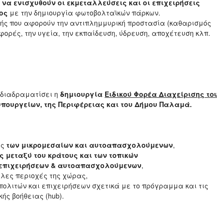
η
να ενισχυθούν οι εκμεταλλεύσεις και οι επιχειρήσεις
ος
με την δημιουργία φωτοβολταϊκών πάρκων.
ς που αφορούν την αντιπλημμυρική προστασία (καθαρισμός
ορές, την υγεία, την εκπαίδευση, ύδρευση, αποχέτευση κλπ.
 διαδραματίσει η
δημιουργία
Ειδικού Φορέα Διαχείρισης το
πουργείων, της Περιφέρειας και του Δήμου Παλαμά.
ες
των μικρομεσαίων και αυτοαπασχολούμενων
,
 μεταξύ του κράτους και των τοπικών
 επιχειρήσεων & αυτοαπασχολούμενων
,
λες περιοχές της χώρας,
πολιτών και επιχειρήσεων σχετικά με το πρόγραμμα και τις
ής βοήθειας (hub).