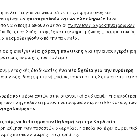
 πολιτεία για να μπορέσει ο επιχειρηματικός και
ου είναι ν
α επισπευσθούν και να ολοκληρωθούν οι
κοπό να αποζημιωθούν άμεσα οι
πληγείσες αγροκτηνοτροφικές
ροϋποθέτει απλούς, σαφείς και τεκμηριωμένους εφαρμοστικούς
να θεσμοθετηθούν από την πολιτεία.
ρίσεις επείγει
νέα χάραξη πολιτικής
για την ανασυγκρότηση
ευρύτερης περιοχής του Παλαμά.
 συμμετοχικές διαδικασίες ένα
νέο Σχέδιο για την ευρύτερη
ατηγικές, διαχειριστική επάρκεια και αποτελεσματικότητα κ
αγορές και μέσω αυτών στην οικονομική ανάκαμψη της ευρύτερ
η
των πληγεισών αγροτοκτηνοτροφικών εκμεταλλεύσεων,
των
απασχολούμενων
.
ο επόμενο διάστημα τον Παλαμά και την Καρδίτσα
η αύξηση των ποσοστών ανεργίας, η οποία θα έχει σωρευτικό
κρές και πολύ μικρές επιχειρήσεις.