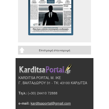
Επιστροφή στην κορυφή
KARDITSA PORTAL Μ. ΙΚΕ
Γ. ΒΑΛΤΑΔΩΡΟΥ 31 - ΤΚ: 43100 ΚΑΡΔΙΤΣΑ
Τηλ:
(+30) 24410 72888
e-mail:
karditsaportal@gmail.com