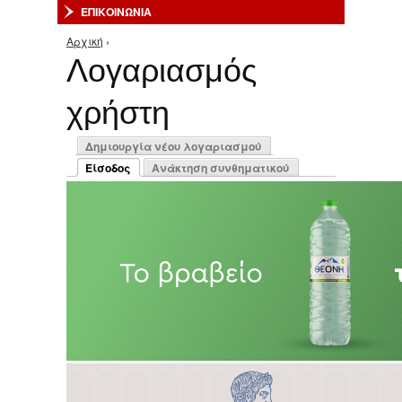
ΕΠΙΚΟΙΝΩΝΙΑ
Αρχική
›
Είστε εδώ
Λογαριασμός
χρήστη
Πρωτεύουσες καρτέλες
Δημιουργία νέου λογαριασμού
Είσοδος
Ανάκτηση συνθηματικού
(ενεργή καρτέλα)