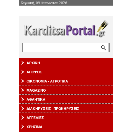
Κυριακή, 09 Αυγούστου 2026
Επιστροφή στην Πλοήγηση
Αναζήτηση
Φόρμα αναζήτησης
ΑΡΧΙΚΗ
ΑΠΟΨΕΙΣ
ΟΙΚΟΝΟΜΙΑ - ΑΓΡΟΤΙΚΑ
MAGAZINO
ΑΘΛΗΤΙΚΑ
ΔΙΑΚΗΡΥΞΕΙΣ - ΠΡΟΚΗΡΥΞΕΙΣ
ΑΓΓΕΛΙΕΣ
ΧΡΗΣΙΜΑ