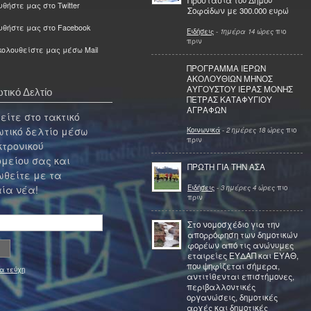
Προστασία του Δήμου
θήστε μας στο Twitter
Σοφάδων με 300.000 ευρώ
υθήστε μας στο Facebook
Ειδήσεις
-
1ημέρα 14 ώρες
πιο
πριν
ολουθείστε μας μέσω Mail
ΠΡΟΓΡΑΜΜΑ ΙΕΡΩΝ
ΑΚΟΛΟΥΘΙΩΝ ΜΗΝΟΣ
ΑΥΓΟΥΣΤΟΥ ΙΕΡΑΣ ΜΟΝΗΣ
τικό Δελτίο
ΠΕΤΡΑΣ ΚΑΤΑΦΥΓΙΟΥ
ΑΓΡΑΦΩΝ
ίτε στο τακτικό
τικό δελτίο μέσω
Κοινωνικά
-
2 ημέρες 18 ώρες
πιο
πριν
κτρονικού
μείου σας και
ΠΡΩΤΗ ΓΙΑ ΤΗΝ ΑΣΑ
θείτε με τα
Ειδήσεις
-
3 ημέρες 4 ώρες
πιο
ία νέα!
πριν
Στο νομοσχέδιο για την
απορρόφηση των δημοτικών
φορέων από τις ανώνυμες
εταιρείες ΕΥΔΑΠ και ΕΥΑΘ,
που ψηφίζεται σήμερα,
α τεύχη
αντιτίθενται επιστήμονες,
περιβαλλοντικές
οργανώσεις, δημοτικές
αρχές και δημοτικές