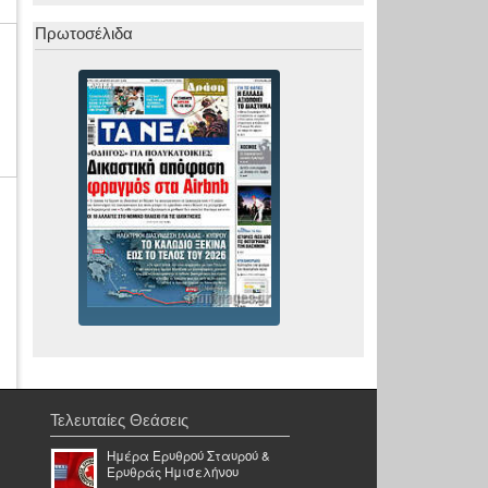
Πρωτοσέλιδα
Τελευταίες Θεάσεις
Ημέρα Ερυθρού Σταυρού &
Ερυθράς Ημισελήνου