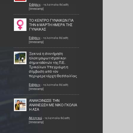
Ειδήσεις
- τελευταία θέαση
[timestamp]
TO ΚΕΝΤΡΟ ΓΥΝΑΙΚΩΝ ΓΙΑ
ΤΗΝ 8 ΜΑΡΤΗ ΗΜΕΡΑ ΤΗΣ
ΓΥΝΑΙΚΑΣ
Ειδήσεις
- τελευταία θέαση
[timestamp]
Ξεκινά η συντήρηση
ηλεκτροφωτισμού και
σηματοδοτών της Π.Ε.
Τρικάλων Υπεγράφη η
σύμβαση από τον
περιφερειάρχη Θεσσαλίας
Ειδήσεις
- τελευταία θέαση
[timestamp]
ΑΝΑΚΟΙΝΩΣΕ ΤΗΝ
ΑΝΑΝΕΩΣΗ ΜΕ ΝΙΚΟ ΓΚΟΛΙΑ
Η ΑΣΑ
Αθλητικά
- τελευταία θέαση
[timestamp]