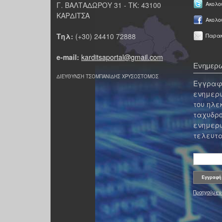
Γ. ΒΑΛΤΑΔΩΡΟΥ 31 - ΤΚ: 43100
Ακολου
ΚΑΡΔΙΤΣΑ
Ακολο
Τηλ:
(+30) 24410 72888
Παρακ
e-mail:
karditsaportal@gmail.com
Ενημερω
ΔΙΕΥΘΥΝΣΗ ΤΣΟΜΠΑΝΙΔΗΣ ΧΡΥΣΟΣΤΟΜΟΣ
Εγγραφε
ενημερω
του ηλε
ταχυδρο
ενημερω
τελευτα
Προηγούμεν