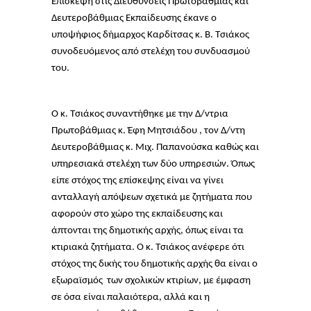
Επίσκεψη στις Διευθύνσεις Πρωτοβάθμιας και
Δευτεροβάθμιας Εκπαίδευσης έκανε ο
υποψήφιος δήμαρχος Καρδίτσας κ. Β. Τσιάκος
συνοδευόμενος από στελέχη του συνδυασμού
του.
Ο κ. Τσιάκος συναντήθηκε με την Δ/ντρια
Πρωτοβάθμιας κ. Έφη Μητσιάδου , τον Δ/ντη
Δευτεροβάθμιας κ. Μιχ. Παπανούσκα καθώς και
υπηρεσιακά στελέχη των δύο υπηρεσιών. Όπως
είπε στόχος της επίσκεψης είναι να γίνει
ανταλλαγή απόψεων σχετικά με ζητήματα που
αφορούν στο χώρο της εκπαίδευσης και
άπτονται της δημοτικής αρχής, όπως είναι τα
κτιριακά ζητήματα. Ο κ. Τσιάκος ανέφερε ότι
στόχος της δικής του δημοτικής αρχής θα είναι ο
εξωραϊσμός των σχολικών κτιρίων, με έμφαση
σε όσα είναι παλαιότερα, αλλά και η