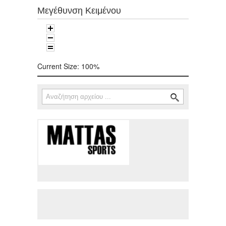
Μεγέθυνση Κειμένου
Current Size:
100%
Αναζήτηση
Φόρμα αναζήτησης