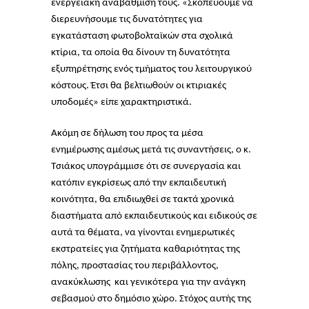
ενεργειακή αναβάθμιση τους. «Σκοπεύουμε να
διερευνήσουμε τις δυνατότητες για
εγκατάσταση φωτοβολταϊκών στα σχολικά
κτίρια, τα οποία θα δίνουν τη δυνατότητα
εξυπηρέτησης ενός τμήματος του λειτουργικού
κόστους. Έτσι θα βελτιωθούν οι κτιριακές
υποδομές» είπε χαρακτηριστικά.
Ακόμη σε δήλωση του προς τα μέσα
ενημέρωσης αμέσως μετά τις συναντήσεις, ο κ.
Τσιάκος υπογράμμισε ότι σε συνεργασία και
κατόπιν εγκρίσεως από την εκπαιδευτική
κοινότητα, θα επιδιωχθεί σε τακτά χρονικά
διαστήματα από εκπαιδευτικούς και ειδικούς σε
αυτά τα θέματα, να γίνονται ενημερωτικές
εκστρατείες για ζητήματα καθαριότητας της
πόλης, προστασίας του περιβάλλοντος,
ανακύκλωσης και γενικότερα για την ανάγκη
σεβασμού στο δημόσιο χώρο. Στόχος αυτής της