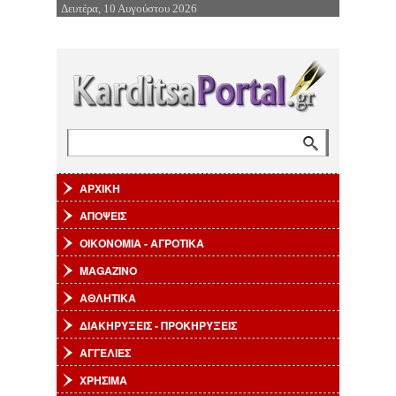
Δευτέρα, 10 Αυγούστου 2026
Επιστροφή στην Πλοήγηση
Αναζήτηση
Φόρμα αναζήτησης
ΑΡΧΙΚΗ
ΑΠΟΨΕΙΣ
ΟΙΚΟΝΟΜΙΑ - ΑΓΡΟΤΙΚΑ
MAGAZINO
ΑΘΛΗΤΙΚΑ
ΔΙΑΚΗΡΥΞΕΙΣ - ΠΡΟΚΗΡΥΞΕΙΣ
ΑΓΓΕΛΙΕΣ
ΧΡΗΣΙΜΑ