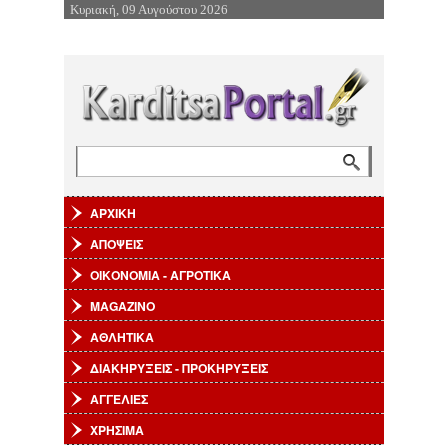
Κυριακή, 09 Αυγούστου 2026
Επιστροφή στην Πλοήγηση
Αναζήτηση
Φόρμα αναζήτησης
ΑΡΧΙΚΗ
ΑΠΟΨΕΙΣ
ΟΙΚΟΝΟΜΙΑ - ΑΓΡΟΤΙΚΑ
MAGAZINO
ΑΘΛΗΤΙΚΑ
ΔΙΑΚΗΡΥΞΕΙΣ - ΠΡΟΚΗΡΥΞΕΙΣ
ΑΓΓΕΛΙΕΣ
ΧΡΗΣΙΜΑ