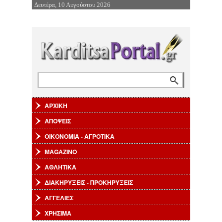
Δευτέρα, 10 Αυγούστου 2026
Επιστροφή στην Πλοήγηση
Αναζήτηση
Φόρμα αναζήτησης
ΑΡΧΙΚΗ
ΑΠΟΨΕΙΣ
ΟΙΚΟΝΟΜΙΑ - ΑΓΡΟΤΙΚΑ
MAGAZINO
ΑΘΛΗΤΙΚΑ
ΔΙΑΚΗΡΥΞΕΙΣ - ΠΡΟΚΗΡΥΞΕΙΣ
ΑΓΓΕΛΙΕΣ
ΧΡΗΣΙΜΑ