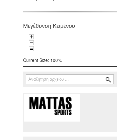
Μεγέθυνση Κειμένου
Current Size:
100%
Αναζήτηση
Φόρμα αναζήτησης