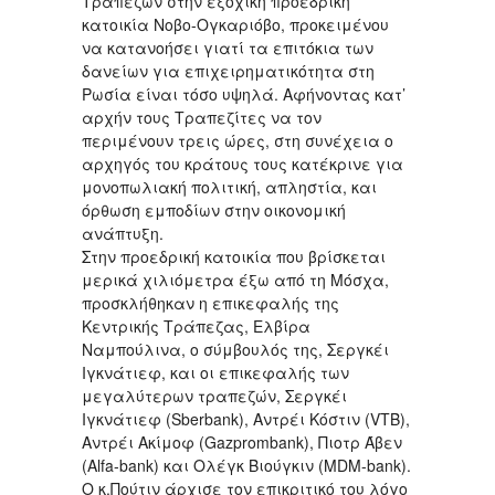
Τραπεζών στην εξοχική προεδρική
κατοικία Νοβο-Ογκαριόβο, προκειμένου
να κατανοήσει γιατί τα επιτόκια των
δανείων για επιχειρηματικότητα στη
Ρωσία είναι τόσο υψηλά. Αφήνοντας κατ’
αρχήν τους Τραπεζίτες να τον
περιμένουν τρεις ώρες, στη συνέχεια ο
αρχηγός του κράτους τους κατέκρινε για
μονοπωλιακή πολιτική, απληστία, και
όρθωση εμποδίων στην οικονομική
ανάπτυξη.
Στην προεδρική κατοικία που βρίσκεται
μερικά χιλιόμετρα έξω από τη Μόσχα,
προσκλήθηκαν η επικεφαλής της
Κεντρικής Τράπεζας, Ελβίρα
Ναμπούλινα, ο σύμβουλός της, Σεργκέι
Ιγκνάτιεφ, και οι επικεφαλής των
μεγαλύτερων τραπεζών, Σεργκέι
Ιγκνάτιεφ (Sberbank), Αντρέι Κόστιν (VTB),
Αντρέι Ακίμοφ (Gazprombank), Πιοτρ Άβεν
(Alfa-bank) και Ολέγκ Βιούγκιν (MDM-bank).
Ο κ.Πούτιν άρχισε τον επικριτικό του λόγο