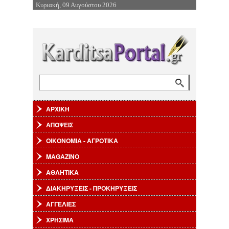
Κυριακή, 09 Αυγούστου 2026
Επιστροφή στην Πλοήγηση
Αναζήτηση
Φόρμα αναζήτησης
ΑΡΧΙΚΗ
ΑΠΟΨΕΙΣ
ΟΙΚΟΝΟΜΙΑ - ΑΓΡΟΤΙΚΑ
MAGAZINO
ΑΘΛΗΤΙΚΑ
ΔΙΑΚΗΡΥΞΕΙΣ - ΠΡΟΚΗΡΥΞΕΙΣ
ΑΓΓΕΛΙΕΣ
ΧΡΗΣΙΜΑ