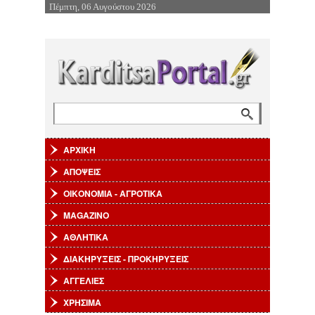
Πέμπτη, 06 Αυγούστου 2026
Επιστροφή στην Πλοήγηση
Αναζήτηση
Φόρμα αναζήτησης
ΑΡΧΙΚΗ
ΑΠΟΨΕΙΣ
ΟΙΚΟΝΟΜΙΑ - ΑΓΡΟΤΙΚΑ
MAGAZINO
ΑΘΛΗΤΙΚΑ
ΔΙΑΚΗΡΥΞΕΙΣ - ΠΡΟΚΗΡΥΞΕΙΣ
ΑΓΓΕΛΙΕΣ
ΧΡΗΣΙΜΑ