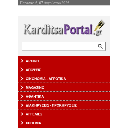
Παρασκευή, 07 Αυγούστου 2026
Επιστροφή στην Πλοήγηση
Αναζήτηση
Φόρμα αναζήτησης
ΑΡΧΙΚΗ
ΑΠΟΨΕΙΣ
ΟΙΚΟΝΟΜΙΑ - ΑΓΡΟΤΙΚΑ
MAGAZINO
ΑΘΛΗΤΙΚΑ
ΔΙΑΚΗΡΥΞΕΙΣ - ΠΡΟΚΗΡΥΞΕΙΣ
ΑΓΓΕΛΙΕΣ
ΧΡΗΣΙΜΑ