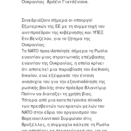
Ουκρανίας Αρσένι Γιατσένιουκ.
Συνεδριάζουν σήμερα οι υπουργοί
Εξωτερικών της ΕΕ με τη συμμετοχή του
αντιπροέδρου της κυβέρνησης και ΥΠΕΞ
Ετυ.Βενιζέλου, για το ζήτημα της
Ουκρανίας.
Το NATO προειδοποίησε σήμερα τη Ρωσία
εναντίον μιας στρατιωτικής επέμβασης
εναντίον της Ουκρανίας, η οποία κρίνει
ότι αποτελεί μια παραβίαση του διεθνούς
δικαίου, ενώ εξέφρασε την έντονη
ανησυχία του για την εξουσιοδότηση της
ρωσικής βουλής στον πρόεδρο Βλαντίμιρ
Πούτιν να διατάξει τη χρήση βίας.
Ύστερα από μια κατεπείγουσα σύνοδο
των πρεσβευτών των κρατών μελών του
NATO στην έδρα του οργανισμού του
Βορειοατλαντικού Συμφώνου στις
Βρυξέλλες, η συμμαχία κάλεσε τη Ρωσία
να αποσύρει τα στρατεύματά της, να τα