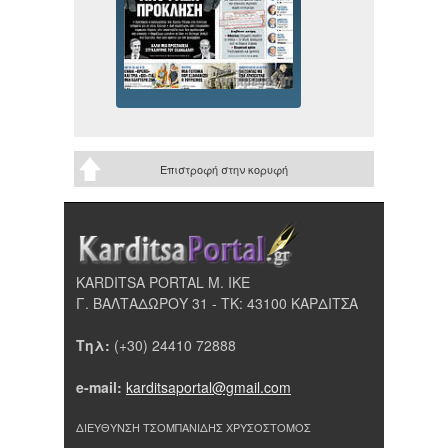
Επιστροφή στην κορυφή
KARDITSA PORTAL Μ. ΙΚΕ
Γ. ΒΑΛΤΑΔΩΡΟΥ 31 - ΤΚ: 43100 ΚΑΡΔΙΤΣΑ
Τηλ:
(+30) 24410 72888
e-mail:
karditsaportal@gmail.com
ΔΙΕΥΘΥΝΣΗ ΤΣΟΜΠΑΝΙΔΗΣ ΧΡΥΣΟΣΤΟΜΟΣ