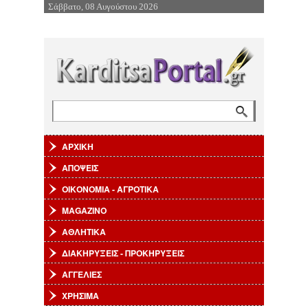
Σάββατο, 08 Αυγούστου 2026
Επιστροφή στην Πλοήγηση
Αναζήτηση
Φόρμα αναζήτησης
ΑΡΧΙΚΗ
ΑΠΟΨΕΙΣ
ΟΙΚΟΝΟΜΙΑ - ΑΓΡΟΤΙΚΑ
MAGAZINO
ΑΘΛΗΤΙΚΑ
ΔΙΑΚΗΡΥΞΕΙΣ - ΠΡΟΚΗΡΥΞΕΙΣ
ΑΓΓΕΛΙΕΣ
ΧΡΗΣΙΜΑ