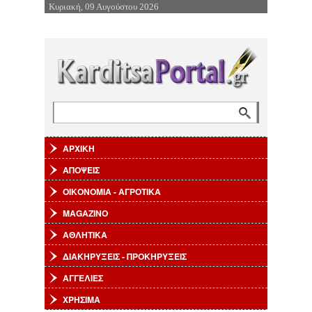
Κυριακή, 09 Αυγούστου 2026
Επιστροφή στην Πλοήγηση
Αναζήτηση
Φόρμα αναζήτησης
ΑΡΧΙΚΗ
ΑΠΟΨΕΙΣ
ΟΙΚΟΝΟΜΙΑ - ΑΓΡΟΤΙΚΑ
MAGAZINO
ΑΘΛΗΤΙΚΑ
ΔΙΑΚΗΡΥΞΕΙΣ - ΠΡΟΚΗΡΥΞΕΙΣ
ΑΓΓΕΛΙΕΣ
ΧΡΗΣΙΜΑ