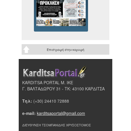
Επιστροφή στην κορυφή
KARDITSA PORTAL Μ. ΙΚΕ
Γ. ΒΑΛΤΑΔΩΡΟΥ 31 - ΤΚ: 43100 ΚΑΡΔΙΤΣΑ
Τηλ:
(+30) 24410 72888
e-mail:
karditsaportal@gmail.com
ΔΙΕΥΘΥΝΣΗ ΤΣΟΜΠΑΝΙΔΗΣ ΧΡΥΣΟΣΤΟΜΟΣ