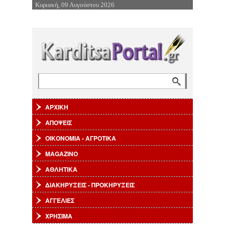
Κυριακή, 09 Αυγούστου 2026
Επιστροφή στην Πλοήγηση
Αναζήτηση
Φόρμα αναζήτησης
ΑΡΧΙΚΗ
ΑΠΟΨΕΙΣ
ΟΙΚΟΝΟΜΙΑ - ΑΓΡΟΤΙΚΑ
MAGAZINO
ΑΘΛΗΤΙΚΑ
ΔΙΑΚΗΡΥΞΕΙΣ - ΠΡΟΚΗΡΥΞΕΙΣ
ΑΓΓΕΛΙΕΣ
ΧΡΗΣΙΜΑ