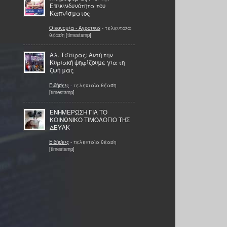
Επικινδυνότητα του
Καπνίσματος
Οικονομία - Αγροτικά
- τελευταία
θέαση [timestamp]
Αλ. Τσίπρας: Αυτή την
Κυριακή ψηφίζουμε για τη
ζωή μας
Ειδήσεις
- τελευταία θέαση
[timestamp]
ΕΝΗΜΕΡΩΣΗ ΓΙΑ ΤΟ
ΚΟΙΝΩΝΙΚΟ ΤΙΜΟΛΟΓΙΟ ΤΗΣ
ΔΕΥΑΚ
Ειδήσεις
- τελευταία θέαση
[timestamp]