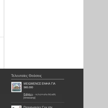
Τελευταίες Θεάσεις
ΜΕΙΩΜΕΝΟΣ ΕΝΦΙΑ ΓΙΑ
565.000
Ειδήσεις
- τελευταία θέαση
[timestamp]
Πληροφορίες Για την