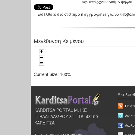
Δεν υπάρχουν ακόμα ψήφοι
Εισέλθετε στο σύστημα
ή
εγγραφείτε
για να υποβάλ
Μεγέθυνση Κειμένου
Current Size:
100%
Ακολουθ
Γίνετ
KARDITSA PORTAL Μ. ΙΚΕ
Γ. ΒΑΛΤΑΔΩΡΟΥ 31 - ΤΚ: 43100
Ακολου
ΚΑΡΔΙΤΣΑ
Ακολο
Παρακ