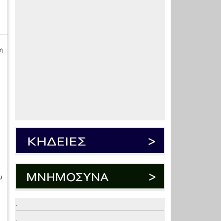
ή
υ
.
.