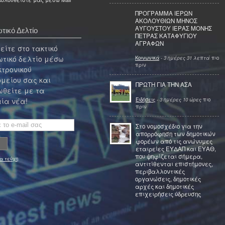
ΠΡΟΓΡΑΜΜΑ ΙΕΡΩΝ
ΑΚΟΛΟΥΘΙΩΝ ΜΗΝΟΣ
ΑΥΓΟΥΣΤΟΥ ΙΕΡΑΣ ΜΟΝΗΣ
τικό Δελτίο
ΠΕΤΡΑΣ ΚΑΤΑΦΥΓΙΟΥ
ΑΓΡΑΦΩΝ
ίτε στο τακτικό
τικό δελτίο μέσω
Κοινωνικά
-
3 ημέρες 31 λεπτά
πιο
πριν
κτρονικού
μείου σας και
ΠΡΩΤΗ ΓΙΑ ΤΗΝ ΑΣΑ
θείτε με τα
Ειδήσεις
-
3 ημέρες 10 ώρες
πιο
ία νέα!
πριν
Στο νομοσχέδιο για την
απορρόφηση των δημοτικών
φορέων από τις ανώνυμες
εταιρείες ΕΥΔΑΠ και ΕΥΑΘ,
που ψηφίζεται σήμερα,
α τεύχη
αντιτίθενται επιστήμονες,
περιβαλλοντικές
οργανώσεις, δημοτικές
αρχές και δημοτικές
επιχειρήσεις ύδρευσης