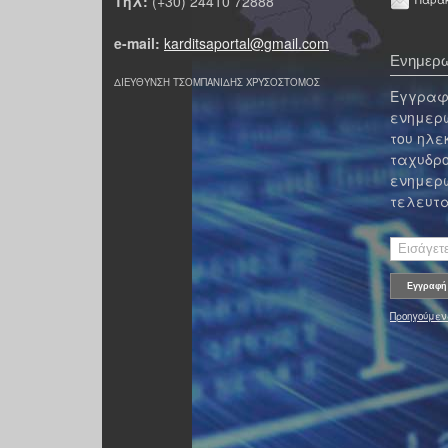
Τηλ:
(+30) 24410 72888
e-mail:
karditsaportal@gmail.com
Ενημερω
ΔΙΕΥΘΥΝΣΗ ΤΣΟΜΠΑΝΙΔΗΣ ΧΡΥΣΟΣΤΟΜΟΣ
Εγγραφε
ενημερω
του ηλε
ταχυδρο
ενημερω
τελευτα
Προηγούμεν