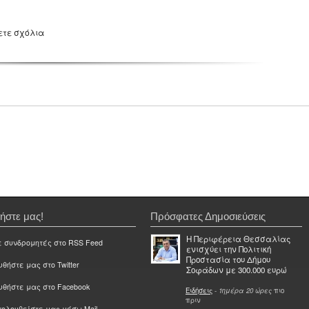
ετε σχόλια
ήστε μας!
Πρόσφατες Δημοσιεύσεις
Η Περιφέρεια Θεσσαλίας
ε συνδρομητές στο RSS Feed
ενισχύει την Πολιτική
Προστασία του Δήμου
θήστε μας στο Twitter
Σοφάδων με 300.000 ευρώ
υθήστε μας στο Facebook
Ειδήσεις
-
1ημέρα 20 ώρες
πιο
πριν
ολουθείστε μας μέσω Mail