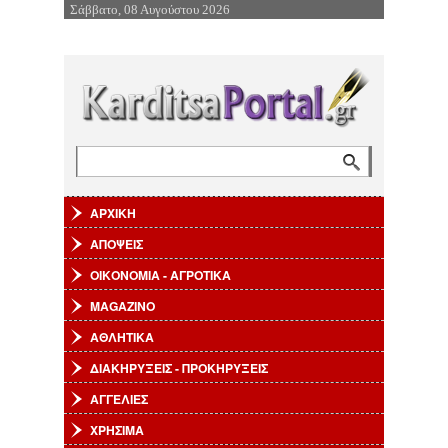
Σάββατο, 08 Αυγούστου 2026
Επιστροφή στην Πλοήγηση
Αναζήτηση
Φόρμα αναζήτησης
ΑΡΧΙΚΗ
ΑΠΟΨΕΙΣ
ΟΙΚΟΝΟΜΙΑ - ΑΓΡΟΤΙΚΑ
MAGAZINO
ΑΘΛΗΤΙΚΑ
ΔΙΑΚΗΡΥΞΕΙΣ - ΠΡΟΚΗΡΥΞΕΙΣ
ΑΓΓΕΛΙΕΣ
ΧΡΗΣΙΜΑ