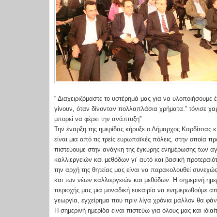
“ Διαχειριζόμαστε το υστέρημά μας για να υλοποιήσουμε
γίνουν, όταν δίνονταν πολλαπλάσια χρήματα.” τόνισε χαρ
μπορεί να φέρει την ανάπτυξη”
Την έναρξη της ημερίδας κήρυξε ο Δήμαρχος Καρδίτσας 
είναι μια από τις τρείς ευρωπαϊκές πόλεις, στην οποία π
πιστεύουμε στην ανάγκη της έγκυρης ενημέρωσης των αγρ
καλλιεργειών και μεθόδων γι’ αυτό και βασική προτερα
την αρχή της θητείας μας είναι να παρακολουθεί συνεχώς
και των νέων καλλιεργειών και μεθόδων. Η σημερινή ημερί
περιοχής μας μια μοναδική ευκαιρία να ενημερωθούμε από
γεωργία, εγχείρημα που πριν λίγα χρόνια μάλλον θα φάν
Η σημερινή ημερίδα είναι πιστεύω για όλους μας και ιδια