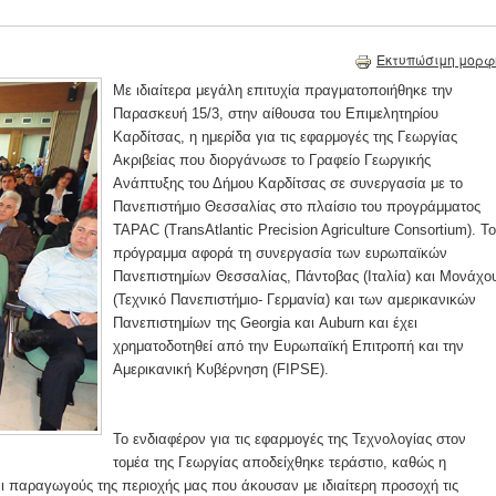
Εκτυπώσιμη μορφ
Με ιδιαίτερα μεγάλη επιτυχία πραγματοποιήθηκε την
Παρασκευή 15/3, στην αίθουσα του Επιμελητηρίου
Καρδίτσας, η ημερίδα για τις εφαρμογές της Γεωργίας
Ακριβείας που διοργάνωσε το Γραφείο Γεωργικής
Ανάπτυξης του Δήμου Καρδίτσας σε συνεργασία με το
Πανεπιστήμιο Θεσσαλίας στο πλαίσιο του προγράμματος
TAPAC (TransAtlantic Precision Agriculture Consortium). Το
πρόγραμμα αφορά τη συνεργασία των ευρωπαϊκών
Πανεπιστημίων Θεσσαλίας, Πάντοβας (Ιταλία) και Μονάχο
(Τεχνικό Πανεπιστήμιο- Γερμανία) και των αμερικανικών
Πανεπιστημίων της Georgia και Auburn και έχει
χρηματοδοτηθεί από την Ευρωπαϊκή Επιτροπή και την
Αμερικανική Κυβέρνηση (FIPSE).
Το ενδιαφέρον για τις εφαρμογές της Τεχνολογίας στον
τομέα της Γεωργίας αποδείχθηκε τεράστιο, καθώς η
ι παραγωγούς της περιοχής μας που άκουσαν με ιδιαίτερη προσοχή τις