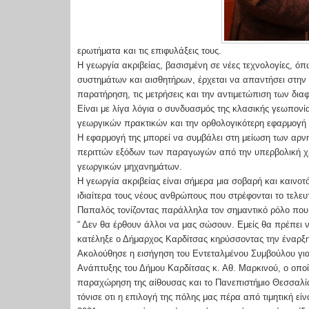
ερωτήματα και τις επιφυλάξεις τους.
Η γεωργία ακριβείας, βασισμένη σε νέες τεχνολογίες, 
συστημάτων και αισθητήρων, έρχεται να απαντήσει στην 
παρατήρηση, τις μετρήσεις και την αντιμετώπιση των δι
Είναι με λίγα λόγια ο συνδυασμός της κλασικής γεωπονί
γεωργικών πρακτικών και την ορθολογικότερη εφαρμογή τ
Η εφαρμογή της μπορεί να συμβάλει στη μείωση των αρν
περιττών εξόδων των παραγωγών από την υπερβολική χ
γεωργικών μηχανημάτων.
Η γεωργία ακριβείας είναι σήμερα μια σοβαρή και καινο
ιδιαίτερα τους νέους ανθρώπους που στρέφονται το τελευτα
Παπαλός τονίζοντας παράλληλα τον σημαντικό ρόλο που 
“ Δεν θα έρθουν άλλοι να μας σώσουν. Εμείς θα πρέπει 
κατέληξε ο Δήμαρχος Καρδίτσας κηρύσσοντας την έναρξη 
Ακολούθησε η εισήγηση του Εντεταλμένου Συμβούλου για
Ανάπτυξης του Δήμου Καρδίτσας κ. Αθ. Μαρκινού, ο οποί
παραχώρηση της αίθουσας και το Πανεπιστήμιο Θεσσαλίας
τόνισε οτι η επιλογή της πόλης μας πέρα από τιμητική εί