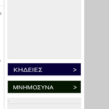
ή
υ
.
.