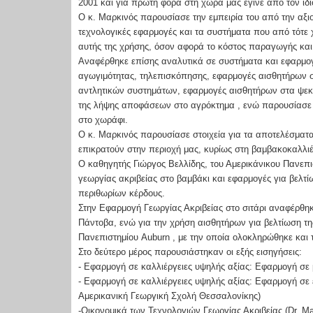
2001 και για πρώτη φορά στη χώρα μας έγινε από τον ίδ
Ο κ. Μαρκινός παρουσίασε την εμπειρία του από την αξιο
τεχνολογικές εφαρμογές και τα συστήματα που από τότε χ
αυτής της χρήσης, όσον αφορά το κόστος παραγωγής κα
Αναφέρθηκε επίσης αναλυτικά σε συστήματα και εφαρμο
αγωγιμότητας, τηλεπισκόπησης, εφαρμογές αισθητήρων σ
αντλητικών συστημάτων, εφαρμογές αισθητήρων στα ψε
της λήψης αποφάσεων στο αγρόκτημα , ενώ παρουσίασε τ
στο χωράφι.
Ο κ. Μαρκινός παρουσίασε στοιχεία για τα αποτελέσμα
επικρατούν στην περιοχή μας, κυρίως στη βαμβακοκαλλι
Ο καθηγητής Γιώργος Βελλίδης, του Αμερικάνικου Πανεπι
γεωργίας ακριβείας στο βαμβάκι και εφαρμογές για βελτίω
περιθωρίων κέρδους.
Στην Εφαρμογή Γεωργίας Ακριβείας στο σιτάρι αναφέρθηκ
Πάντοβα, ενώ για την χρήση αισθητήρων για βελτίωση της 
Πανεπιστημίου Auburn , με την οποία ολοκληρώθηκε και 
Στο δεύτερο μέρος παρουσιάστηκαν οι εξής εισηγήσεις:
- Εφαρμογή σε καλλιέργειες υψηλής αξίας: Εφαρμογή σε
- Εφαρμογή σε καλλιέργειες υψηλής αξίας: Εφαρμογή σε ε
Αμερικανική Γεωργική Σχολή Θεσσαλονίκης)
-Οικονομικά των Τεχνολογιών Γεωργίας Ακριβείας (Dr. M