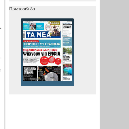
Πρωτοσέλιδα
ς
ι
α
ς