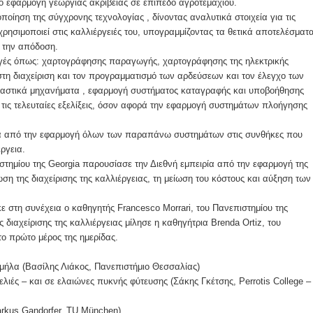
ιο εφαρμογή γεωργίας ακριβείας σε επίπεδο αγροτεμαχίου.
ποίηση της σύγχρονης τεχνολογίας , δίνοντας αναλυτικά στοιχεία για τις
ρησιμοποιεί στις καλλιέργειές του, υπογραμμίζοντας τα θετικά αποτελέσματ
ι την απόδοση.
γές όπως: χαρτογράφησης παραγωγής, χαρτογράφησης της ηλεκτρικής
τη διαχείριση και τον προγραμματισμό των αρδεύσεων και τον έλεγχο των
καστικά μηχανήματα , εφαρμογή συστήματος καταγραφής και υποβοήθησης
ις τελευταίες εξελίξεις, όσον αφορά την εφαρμογή συστημάτων πλοήγησης
τα από την εφαρμογή όλων των παραπάνω συστημάτων στις συνθήκες που
έργεια.
στημίου της Georgia παρουσίασε την Διεθνή εμπειρία από την εφαρμογή της
ση της διαχείρισης της καλλιέργειας, τη μείωση του κόστους και αύξηση των
ε στη συνέχεια ο καθηγητής Francesco Morrari, του Πανεπιστημίου της
διαχείρισης της καλλιέργειας μίλησε η καθηγήτρια Brenda Ortiz, του
το πρώτο μέρος της ημερίδας.
 μήλα (Βασίλης Λιάκος, Πανεπιστήμιο Θεσσαλίας)
λιές – και σε ελαιώνες πυκνής φύτευσης (Σάκης Γκέτσης, Perrotis College –
arkus Gandorfer, TU München)