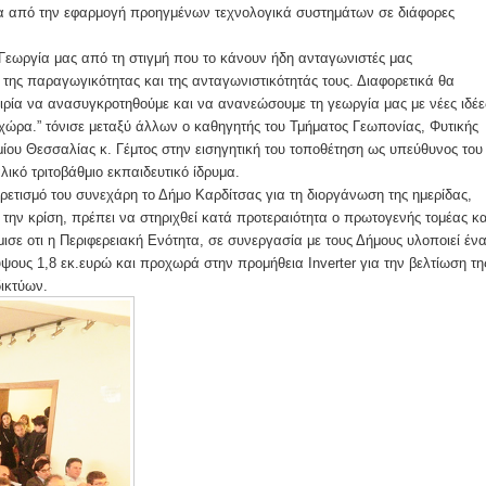
τα από την εφαρμογή προηγμένων τεχνολογικά συστημάτων σε διάφορες
Γεωργία μας από τη στιγμή που το κάνουν ήδη ανταγωνιστές μας
της παραγωγικότητας και της ανταγωνιστικότητάς τους. Διαφορετικά θα
καιρία να ανασυγκροτηθούμε και να ανανεώσουμε τη γεωργία μας με νέες ιδέε
η χώρα.” τόνισε μεταξύ άλλων ο καθηγητής του Τμήματος Γεωπονίας, Φυτικής
ίου Θεσσαλίας κ. Γέμτος στην εισηγητική του τοποθέτηση ως υπεύθυνος του
λικό τριτοβάθμιο εκπαιδευτικό ίδρυμα.
ρετισμό του συνεχάρη το Δήμο Καρδίτσας για τη διοργάνωση της ημερίδας,
την κρίση, πρέπει να στηριχθεί κατά προτεραιότητα ο πρωτογενής τομέας κα
ισε οτι η Περιφερειακή Ενότητα, σε συνεργασία με τους Δήμους υλοποιεί έν
ους 1,8 εκ.ευρώ και προχωρά στην προμήθεια Inverter για την βελτίωση τη
δικτύων.