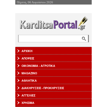
Πέμπτη, 06 Αυγούστου 2026
Επιστροφή στην Πλοήγηση
Αναζήτηση
Φόρμα αναζήτησης
ΑΡΧΙΚΗ
ΑΠΟΨΕΙΣ
ΟΙΚΟΝΟΜΙΑ - ΑΓΡΟΤΙΚΑ
MAGAZINO
ΑΘΛΗΤΙΚΑ
ΔΙΑΚΗΡΥΞΕΙΣ - ΠΡΟΚΗΡΥΞΕΙΣ
ΑΓΓΕΛΙΕΣ
ΧΡΗΣΙΜΑ