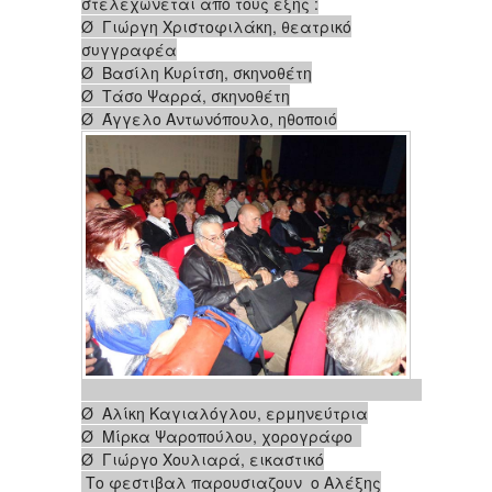
στελεχώνεται από τους εξής :
Ø Γιώργη Χριστοφιλάκη, θεατρικό
συγγραφέα
Ø Βασίλη Κυρίτση, σκηνοθέτη
Ø Τάσο Ψαρρά, σκηνοθέτη
Ø Άγγελο Αντωνόπουλο, ηθοποιό
Ø Αλίκη Καγιαλόγλου, ερμηνεύτρια
Ø Μίρκα Ψαροπούλου, χορογράφο
Ø Γιώργο Χουλιαρά, εικαστικό
Το φεστιβαλ παρουσιαζουν
ο Αλέξης