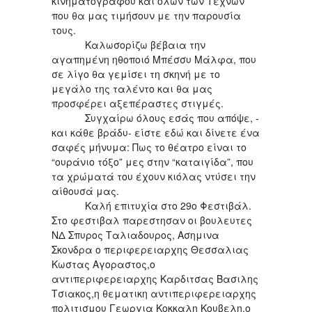
κινηματογράφου και όλων των Τεχνών
που θα μας τιμήσουν με την παρουσία
τους.
Καλωσορίζω βέβαια την
αγαπημένη ηθοποιό Μπέσσυ Μάλφα, που
σε λίγο θα γεμίσει τη σκηνή με το
μεγάλο της ταλέντο και θα μας
προσφέρει αξεπέραστες στιγμές.
Συγχαίρω όλους εσάς που απόψε, -
και κάθε βράδυ- είστε εδώ και δίνετε ένα
σαφές μήνυμα: Πως το θέατρο είναι το
“ουράνιο τόξο” μες στην “καταιγίδα”, που
τα χρώματά του έχουν κιόλας ντύσει την
αίθουσά μας.
Καλή επιτυχία στο 29ο Φεστιβάλ.
Στο φεστιβαλ παρεστησαν οι βουλευτες
ΝΔ Σπυρος Ταλιαδουρος, Ασημινα
Σκονδρα ο περιφερειαρχης Θεσσαλιας
Κωστας Αγοραστος,ο
αντιπεριφερειαρχης Καρδιτσας Βασιλης
Τσιακος,η θεματικη αντιπεριφερειαρχης
πολιτισμου Γεωργια Κοκκαλη Κουβελη,ο