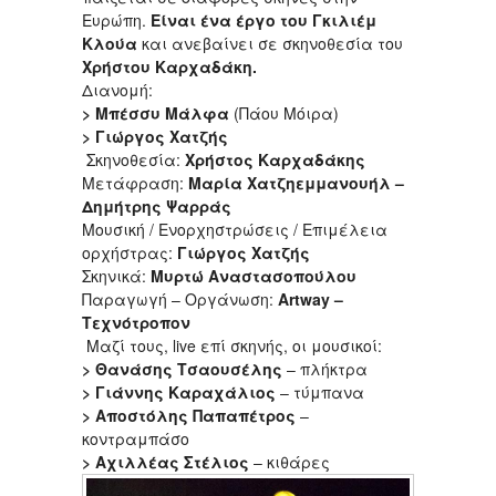
Ευρώπη.
Είναι ένα έργο του Γκιλιέμ
Κλούα
και ανεβαίνει σε σκηνοθεσία του
Χρήστου Καρχαδάκη
.
Διανομή:
> Μπέσσυ Μάλφα
(Πάου Μόιρα)
> Γιώργος Χατζής
Σκηνοθεσία:
Χρήστος Καρχαδάκης
Μετάφραση:
Μαρία Χατζηεμμανουήλ –
Δημήτρης Ψαρράς
Μουσική / Ενορχηστρώσεις / Επιμέλεια
ορχήστρας:
Γιώργος Χατζής
Σκηνικά:
Μυρτώ Αναστασοπούλου
Παραγωγή – Οργάνωση:
Artway –
Τεχνότροπον
Μαζί τους, live επί σκηνής, οι μουσικοί:
> Θανάσης Τσαουσέλης
– πλήκτρα
> Γιάννης Καραχάλιος
– τύμπανα
> Αποστόλης Παπαπέτρος
–
κοντραμπάσο
> Αχιλλέας Στέλιος
– κιθάρες