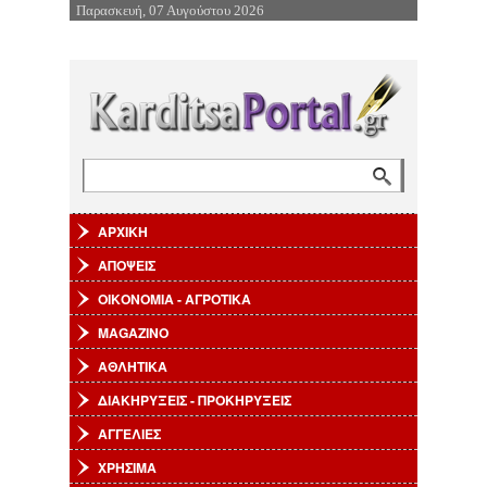
Παρασκευή, 07 Αυγούστου 2026
Επιστροφή στην Πλοήγηση
Αναζήτηση
Φόρμα αναζήτησης
ΑΡΧΙΚΗ
ΑΠΟΨΕΙΣ
ΟΙΚΟΝΟΜΙΑ - ΑΓΡΟΤΙΚΑ
MAGAZINO
ΑΘΛΗΤΙΚΑ
ΔΙΑΚΗΡΥΞΕΙΣ - ΠΡΟΚΗΡΥΞΕΙΣ
ΑΓΓΕΛΙΕΣ
ΧΡΗΣΙΜΑ