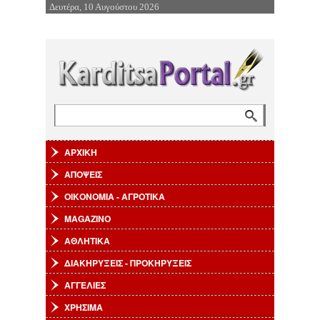
Δευτέρα, 10 Αυγούστου 2026
Επιστροφή στην Πλοήγηση
Αναζήτηση
Φόρμα αναζήτησης
ΑΡΧΙΚΗ
ΑΠΟΨΕΙΣ
ΟΙΚΟΝΟΜΙΑ - ΑΓΡΟΤΙΚΑ
MAGAZINO
ΑΘΛΗΤΙΚΑ
ΔΙΑΚΗΡΥΞΕΙΣ - ΠΡΟΚΗΡΥΞΕΙΣ
ΑΓΓΕΛΙΕΣ
ΧΡΗΣΙΜΑ