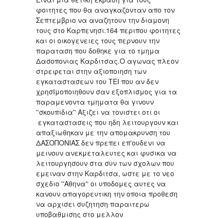
φοιτητες που θα αναγκαζονταν απο τον
Σεπτεμβριο να αναζητουν την διαμονη
τους στο Καρπενησι.164 περιπου φοιτητες
και οι οικογενειες τους περνουν την
παραταση που δοθηκε για το τμημα
Δασοπονιας Καρδιτσας.Ο αγωνας πλεον
στρεφεται στην αξιοποιηση των
εγκαταστασεων του ΤΕΙ που αν δεν
χρησΙμοποιηθουν σαν εξοπλισμος για τα
παραμενοντα τμηματα θα γινουν
''σκουπιδια'' Αξιζει να τονιστει οτι οι
εγκαταστασεις που ηδη λειτουργουν και
απαξιωθηκαν με την απομακρυνση του
ΔΑΣΟΠΟΝΙΑΣ δεν πρεπει επ'ουδενι να
μεινουν ανεκμεταλευτες και φυσικα να
λειτουργησουν στα συν των σχολων που
εμειναν στην Καρδιτσα, ωστε με το νεο
σχεδιο ''Αθηνα'' οι υποδομες αυτες να
κανουν απαγορευτικη την οποια προθεση
να αρχισει συζητηση παραιτερω
υποβαθμισης στο μελλον