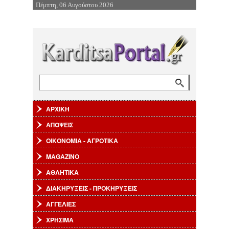
Πέμπτη, 06 Αυγούστου 2026
Επιστροφή στην Πλοήγηση
Αναζήτηση
Φόρμα αναζήτησης
ΑΡΧΙΚΗ
ΑΠΟΨΕΙΣ
ΟΙΚΟΝΟΜΙΑ - ΑΓΡΟΤΙΚΑ
MAGAZINO
ΑΘΛΗΤΙΚΑ
ΔΙΑΚΗΡΥΞΕΙΣ - ΠΡΟΚΗΡΥΞΕΙΣ
ΑΓΓΕΛΙΕΣ
ΧΡΗΣΙΜΑ