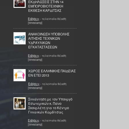
ΕΚΔΗΛΩΣΕΙΣ ΣΤΗΝ 14
ΕΜΠΟΡΟΒΙΟΤΕΧΝΙΚΗ
ΕΚΘΕΣΗ ΚΑΡΔΙΤΣΑΣ
Ειδήσεις
- τελευταία θέαση
[timestamp]
AΝΑΚΟΙΝΩΣΗ ΥΠΟΒΟΛΗΣ
ΑΙΤΗΣΗΣ ΤΕΧΝΙΚΩΝ
ΥΔΡΑΥΛΙΚΩΝ
ΕΓΚΑΤΑΣΤΑΣΕΩΝ
Ειδήσεις
- τελευταία θέαση
[timestamp]
ΧΩΡΟΣ ΕΛΛΗΝΙΚΗΣ ΠΑΙΔΕΙΑΣ
ΕΝ ΕΤΕΙ 2013
Ειδήσεις
- τελευταία θέαση
[timestamp]
Συνάντηση με τον Υπουργό
Εσωτερικών κ. Πάνο
Σκουρλέτη για το Κέντρο
Γυναικών Καρδίτσας
Ειδήσεις
- τελευταία θέαση
[timestamp]