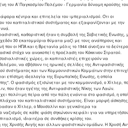
ένη του Α’ Παγκοσμίου Πολέμου - Γερμανία δύναμη κρούσης το
άφορα κέντρα και επιτελεία του ιμπεριαλισμού. Ότι οι
ιου του καπιταλιστικού συστήματος και εξαφανίζονται με την
εννά.
σιστική, καθοριστική ήταν η συμβολή της Σοβιετικής Ένωσης, 
σχεδόν 30 εκατομμύρια θύματα μαζί με τους ανάπηρους και
ή που οι ΗΠΑ και η Βρετανία μόλις το 1944 άνοιξαν το δεύτερο
ασικό στόχο να ανακοπεί η προέλαση του Κόκκινου Στρατού.
σοσιαλιστικές χώρες, οι καπιταλιστές επιχειρούν να
Πολέμου, να σβήσουν τις ηρωικές σελίδες της Αντιφασιστικής
κού συστήματος και των Κομμουνιστικών Κομμάτων στην επιτυχ
ται επίσημη ιδεολογία της Ευρωπαϊκής Ένωσης, η οποία
ης". Ο φασισμός εξισώνεται με τον κομμουνισμό, ο Χίτλερ, π
ιν, που ήταν ηγέτης της Αντιφασιστικής Νίκης των Λαών.
έχει πολύτιμη πείρα από την πάλη ενάντια στο φασισμό, η οπο
σπλάχνα του καπιταλιστικού συστήματος. Είναι μορφή άσκησης
ρασαν ο Χίτλερ, ο Μουσολίνι και γενικότερα τα
 ο ναζισμός σε κάθε φάση σηκώνουν κεφάλι για να υπηρετήσο
ιταλισμό, ιδιαιτέρα σε συνθήκες κρίσης του.
 της Χρυσής Αυγής και άλλων φασιστικών ομάδων. Η Χρυσή Αυ