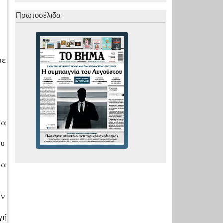
υ
Πρωτοσέλιδα
με
ία
ου
ία
υν
γή