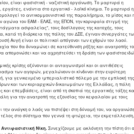
ίου, είναι φασιστική - ναζιστική οργάνωση. Το μαρτυρά η
 εργάτες, ενάντια στο εργατικό - λαϊκό κίνημα. Το μαρτυρά η
ομολογεί το αντικομμουνιστικό της παραλήρημα, το μίσος και 
ν αγώνα του ΕΑΜ - ΕΛΑΣ, της ΕΠΟΝ, την κορυφαία στιγμή της
 "τάγματα ασφαλείας", τους δοσίλογους της κατοχής, τους
α, κατά τη διάρκεια της πάλης του ΔΣΕ, έγιναν συνεργάτες τ
σή Αυγή είναι οι πολιτικοί απόγονοι των εχθρών του λαού.
μαχία που θα δυναμώνει σε κατεύθυνση ρήξης και ανατροπής τ
 να απομονώσει και να αχρηστεύσει τη δράση των φασιστοειδ
μικής κρίσης οξύνονται οι ανταγωνισμοί και οι αντιθέσεις
ρασμα των αγορών, μεγαλώνουν οι κίνδυνοι στην ευρύτερη
, για γενικευμένο ιμπεριαλιστικό πόλεμο με την εμπλοκή τη
όρων και των κυριαρχικών δικαιωμάτων της Ελλάδας, η πάλη
 και επεμβάσεις, είναι από τη σκοπιά της εργατικής τάξης κα
λη για την ανατροπή της εξουσίας του κεφαλαίου με τους
ι την ανάγκη ο λαός να πιστέψει στη δύναμή του, να οργανώσ
ι τέλος στο σύστημα που γεννά τη φτώχεια, την εκμετάλλευση
Αντιφασιστική Νίκη.
Συνεχίζουμε με ακλόνητη την πίστη ότι 