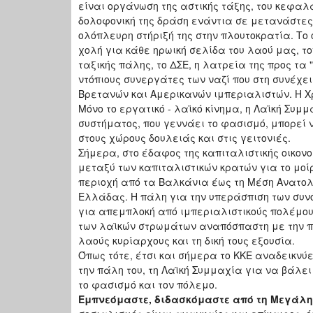
είναι οργάνωση της αστικής τάξης, του κεφαλα
δολοφονική της δράση ενάντια σε μετανάστες,
ολόπλευρη στήριξή της στην πλουτοκρατία. Το 
χολή για κάθε ηρωική σελίδα του λαού μας, το
ταξικής πάλης, το ΔΣΕ, η λατρεία της προς τα
ντόπιους συνεργάτες των ναζί που στη συνέχει
Βρετανών και Αμερικανών ιμπεριαλιστών. Η Χρυ
Μόνο το εργατικό - λαϊκό κίνημα, η Λαϊκή Συμ
συστήματος, που γεννάει το φασισμό, μπορεί
στους χώρους δουλειάς και στις γειτονιές.
Σήμερα, στο έδαφος της καπιταλιστικής οικονο
μεταξύ των καπιταλιστικών κρατών για το μοί
περιοχή από τα Βαλκάνια έως τη Μέση Ανατολή
Ελλάδας. Η πάλη για την υπεράσπιση των συν
για απεμπλοκή από ιμπεριαλιστικούς πολέμους
των λαϊκών στρωμάτων αναπόσπαστη με την πά
λαούς κυρίαρχους και τη δική τους εξουσία.
Όπως τότε, έτσι και σήμερα το ΚΚΕ αναδεικνύε
την πάλη του, τη Λαϊκή Συμμαχία για να βάλε
το φασισμό και τον πόλεμο.
Εμπνεόμαστε, διδασκόμαστε από τη Μεγάλη 