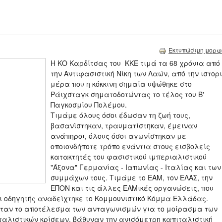
Εκτυπώσιμη μορφ
Η ΚΟ Καρδίτσας του ΚΚΕ τιμά τα 68 χρόνια από
την Αντιφασιστική Νίκη των Λαών, από την ιστορ
μέρα που η κόκκινη σημαία υψώθηκε στο
Ράιχσταγκ σηματοδοτώντας το τέλος του Β'
Παγκοσμίου Πολέμου.
Τιμάμε όλους όσοι έδωσαν τη ζωή τους,
βασανίστηκαν, τραυματίστηκαν, έμειναν
ανάπηροι, όλους όσοι αγωνίστηκαν με
οποιονδήποτε τρόπο ενάντια στους εισβολείς
κατακτητές του φασιστικού ιμπεριαλιστικού
"Άξονα" Γερμανίας - Ιαπωνίας - Ιταλίας και των
συμμάχων τους. Τιμάμε το ΕΑΜ, τον ΕΛΑΣ, την
ΕΠΟΝ και τις άλλες ΕΑΜικές οργανώσεις, που
ι οδηγητής αναδείχτηκε το Κομμουνιστικό Κόμμα Ελλάδας.
, ήταν το αποτέλεσμα των ανταγωνισμών για το μοίρασμα των
ιταλιστικών κρίσεων, βάθυναν την ανισόμετρη καπιταλιστική