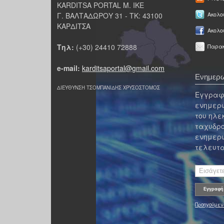
KARDITSA PORTAL Μ. ΙΚΕ
Γ. ΒΑΛΤΑΔΩΡΟΥ 31 - ΤΚ: 43100
Ακολου
ΚΑΡΔΙΤΣΑ
Ακολο
Τηλ:
(+30) 24410 72888
Παρακ
e-mail:
karditsaportal@gmail.com
Ενημερω
ΔΙΕΥΘΥΝΣΗ ΤΣΟΜΠΑΝΙΔΗΣ ΧΡΥΣΟΣΤΟΜΟΣ
Εγγραφε
ενημερω
του ηλε
ταχυδρο
ενημερω
τελευτα
Προηγούμεν