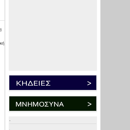
ή
ική
.
.