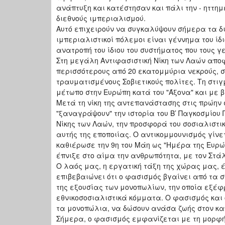
ανάπτυξη και κατέστησαν και πάλι την - ηττημ
διεθνούς ιμπεριαλισμού.
Αυτό επιχειρούν να συγκαλύψουν σήμερα τα δι
ιμπεριαλιστικοί πόλεμοι είναι γέννημα του ίδ
ανατροπή του ίδιου του συστήματος που τους γ
Στη μεγάλη Αντιφασιστική Νίκη των Λαών αποφα
περισσότερους από 20 εκατομμύρια νεκρούς, 
τραυματισμένους Σοβιετικούς πολίτες. Τη στιγμ
μέτωπο στην Ευρώπη κατά του "Άξονα" και με β
Μετά τη νίκη της αντεπανάστασης στις πρώην 
"ξαναγράψουν" την ιστορία του Β’ Παγκοσμίου 
Νίκης των Λαών, την προσφορά του σοσιαλιστι
αυτής της εποποιίας. Ο αντικομμουνισμός γίνε
καθιέρωσε την 9η του Μάη ως "Ημέρα της Ευρώπ
έπνιξε στο αίμα την ανθρωπότητα, με τον Στάλ
Ο λαός μας, η εργατική τάξη της χώρας μας, 
επιβεβαιώνει ότι ο φασισμός βγαίνει από τα 
της εξουσίας των μονοπωλίων, την οποία εξέφ
εθνικοσοσιαλιστικά κόμματα. Ο φασισμός και
τα μονοπώλια, να δώσουν ανάσα ζωής στον καπ
Σήμερα, ο φασισμός εμφανίζεται με τη μορφή