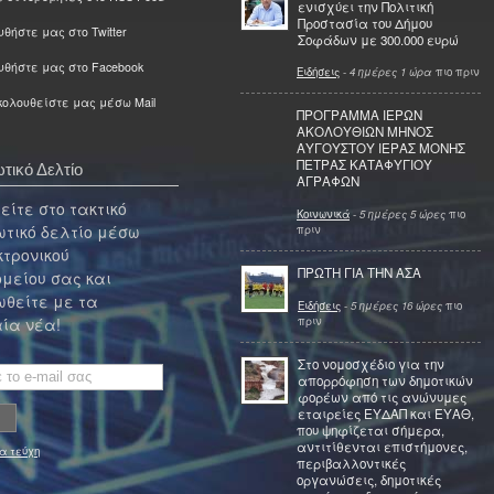
ενισχύει την Πολιτική
Προστασία του Δήμου
θήστε μας στο Twitter
Σοφάδων με 300.000 ευρώ
υθήστε μας στο Facebook
Ειδήσεις
-
4 ημέρες 1 ώρα
πιο πριν
ολουθείστε μας μέσω Mail
ΠΡΟΓΡΑΜΜΑ ΙΕΡΩΝ
ΑΚΟΛΟΥΘΙΩΝ ΜΗΝΟΣ
ΑΥΓΟΥΣΤΟΥ ΙΕΡΑΣ ΜΟΝΗΣ
ΠΕΤΡΑΣ ΚΑΤΑΦΥΓΙΟΥ
τικό Δελτίο
ΑΓΡΑΦΩΝ
ίτε στο τακτικό
Κοινωνικά
-
5 ημέρες 5 ώρες
πιο
τικό δελτίο μέσω
πριν
κτρονικού
ΠΡΩΤΗ ΓΙΑ ΤΗΝ ΑΣΑ
μείου σας και
θείτε με τα
Ειδήσεις
-
5 ημέρες 16 ώρες
πιο
πριν
ία νέα!
Στο νομοσχέδιο για την
απορρόφηση των δημοτικών
φορέων από τις ανώνυμες
εταιρείες ΕΥΔΑΠ και ΕΥΑΘ,
που ψηφίζεται σήμερα,
αντιτίθενται επιστήμονες,
α τεύχη
περιβαλλοντικές
οργανώσεις, δημοτικές