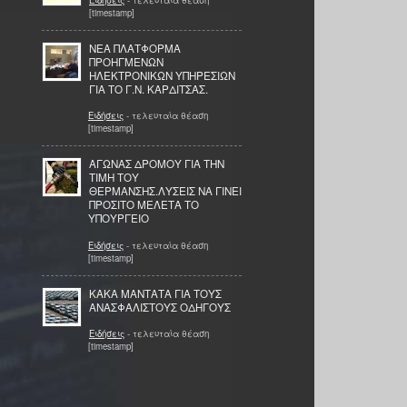
[timestamp]
ΝΕΑ ΠΛΑΤΦΟΡΜΑ
ΠΡΟΗΓΜΕΝΩΝ
ΗΛΕΚΤΡΟΝΙΚΩΝ ΥΠΗΡΕΣΙΩΝ
ΓΙΑ ΤΟ Γ.Ν. ΚΑΡΔΙΤΣΑΣ.
Ειδήσεις
- τελευταία θέαση
[timestamp]
ΑΓΩΝΑΣ ΔΡΟΜΟΥ ΓΙΑ ΤΗΝ
ΤΙΜΗ ΤΟΥ
ΘΕΡΜΑΝΣΗΣ.ΛΥΣΕΙΣ ΝΑ ΓΙΝΕΙ
ΠΡΟΣΙΤΟ ΜΕΛΕΤΑ ΤΟ
ΥΠΟΥΡΓΕΙΟ
Ειδήσεις
- τελευταία θέαση
[timestamp]
ΚΑΚΑ ΜΑΝΤΑΤΑ ΓΙΑ ΤΟΥΣ
ΑΝΑΣΦΑΛΙΣΤΟΥΣ ΟΔΗΓΟΥΣ
Ειδήσεις
- τελευταία θέαση
[timestamp]