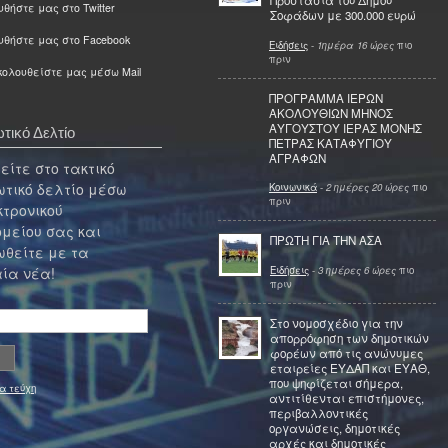
Προστασία του Δήμου
θήστε μας στο Twitter
Σοφάδων με 300.000 ευρώ
υθήστε μας στο Facebook
Ειδήσεις
-
1ημέρα 16 ώρες
πιο
πριν
ολουθείστε μας μέσω Mail
ΠΡΟΓΡΑΜΜΑ ΙΕΡΩΝ
ΑΚΟΛΟΥΘΙΩΝ ΜΗΝΟΣ
ΑΥΓΟΥΣΤΟΥ ΙΕΡΑΣ ΜΟΝΗΣ
τικό Δελτίο
ΠΕΤΡΑΣ ΚΑΤΑΦΥΓΙΟΥ
ΑΓΡΑΦΩΝ
ίτε στο τακτικό
τικό δελτίο μέσω
Κοινωνικά
-
2 ημέρες 20 ώρες
πιο
πριν
κτρονικού
μείου σας και
ΠΡΩΤΗ ΓΙΑ ΤΗΝ ΑΣΑ
θείτε με τα
Ειδήσεις
-
3 ημέρες 6 ώρες
πιο
ία νέα!
πριν
Στο νομοσχέδιο για την
απορρόφηση των δημοτικών
φορέων από τις ανώνυμες
εταιρείες ΕΥΔΑΠ και ΕΥΑΘ,
που ψηφίζεται σήμερα,
α τεύχη
αντιτίθενται επιστήμονες,
περιβαλλοντικές
οργανώσεις, δημοτικές
αρχές και δημοτικές