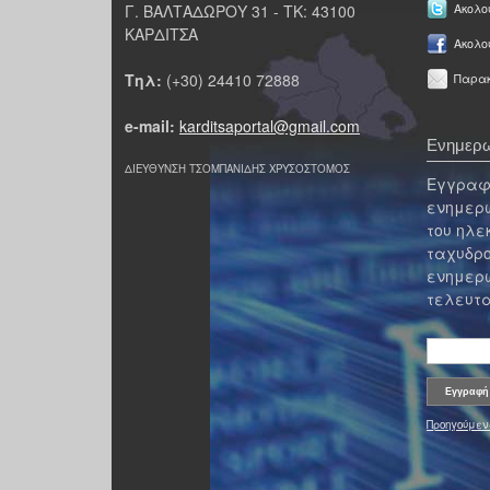
Γ. ΒΑΛΤΑΔΩΡΟΥ 31 - ΤΚ: 43100
Ακολου
ΚΑΡΔΙΤΣΑ
Ακολο
Τηλ:
(+30) 24410 72888
Παρακ
e-mail:
karditsaportal@gmail.com
Ενημερω
ΔΙΕΥΘΥΝΣΗ ΤΣΟΜΠΑΝΙΔΗΣ ΧΡΥΣΟΣΤΟΜΟΣ
Εγγραφε
ενημερω
του ηλε
ταχυδρο
ενημερω
τελευτα
Προηγούμεν