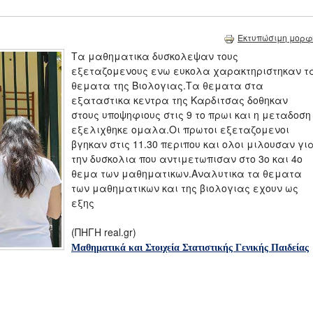
Εκτυπώσιμη μορφ
Tα μαθηματικα δυσκολεψαν τους
εξεταζομενους ενω ευκολα χαρακτηριστηκαν τ
θεματα της Βιολογιας.Τα θεματα στα
εξαταστικα κεντρα της Καρδιτσας δοθηκαν
στους υποψηφιους στις 9 το πρωι και η μεταδοση
εξελιχθηκε ομαλα.Οι πρωτοι εξεταζομενοι
βγηκαν στις 11.30 περιπου και ολοι μιλουσαν γι
την δυσκολια που αντιμετωπισαν στο 3ο και 4ο
θεμα των μαθηματικων.Αναλυτικα τα θεματα
των μαθηματικων και της βιολογιας εχουν ως
εξης
(ΠΗΓΗ real.gr)
Μαθηματικά και Στοιχεία Στατιστικής Γενικής Παιδείας