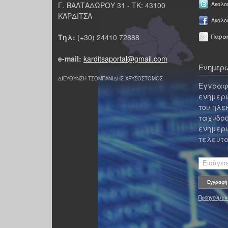
Γ. ΒΑΛΤΑΔΩΡΟΥ 31 - ΤΚ: 43100
Ακολου
ΚΑΡΔΙΤΣΑ
Ακολο
Τηλ:
(+30) 24410 72888
Παρακ
e-mail:
karditsaportal@gmail.com
Ενημερω
ΔΙΕΥΘΥΝΣΗ ΤΣΟΜΠΑΝΙΔΗΣ ΧΡΥΣΟΣΤΟΜΟΣ
Εγγραφε
ενημερω
του ηλε
ταχυδρο
ενημερω
τελευτα
Προηγούμεν