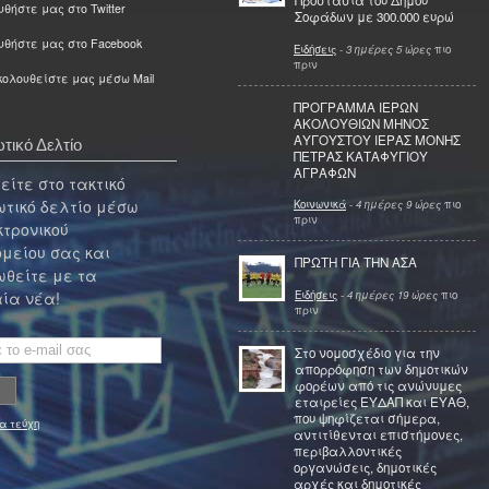
Προστασία του Δήμου
θήστε μας στο Twitter
Σοφάδων με 300.000 ευρώ
υθήστε μας στο Facebook
Ειδήσεις
-
3 ημέρες 5 ώρες
πιο
πριν
ολουθείστε μας μέσω Mail
ΠΡΟΓΡΑΜΜΑ ΙΕΡΩΝ
ΑΚΟΛΟΥΘΙΩΝ ΜΗΝΟΣ
ΑΥΓΟΥΣΤΟΥ ΙΕΡΑΣ ΜΟΝΗΣ
τικό Δελτίο
ΠΕΤΡΑΣ ΚΑΤΑΦΥΓΙΟΥ
ΑΓΡΑΦΩΝ
ίτε στο τακτικό
τικό δελτίο μέσω
Κοινωνικά
-
4 ημέρες 9 ώρες
πιο
πριν
κτρονικού
μείου σας και
ΠΡΩΤΗ ΓΙΑ ΤΗΝ ΑΣΑ
θείτε με τα
Ειδήσεις
-
4 ημέρες 19 ώρες
πιο
ία νέα!
πριν
Στο νομοσχέδιο για την
απορρόφηση των δημοτικών
φορέων από τις ανώνυμες
εταιρείες ΕΥΔΑΠ και ΕΥΑΘ,
που ψηφίζεται σήμερα,
α τεύχη
αντιτίθενται επιστήμονες,
περιβαλλοντικές
οργανώσεις, δημοτικές
αρχές και δημοτικές