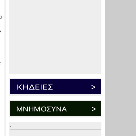
ή
α
α
.
.