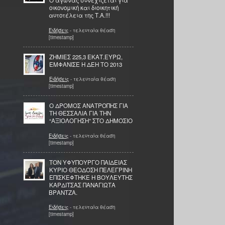
Ο αγώνας συνεχίζεται για
οικονομική και διοικητική
αυτοτέλεια της Τ.Α.!!!
Ειδήσεις
- τελευταία θέαση
[timestamp]
ΖΗΜΙΕΣ 225,3 ΕΚΑΤ.ΕΥΡΩ,
ΕΜΦΑΝΙΣΕ Η ΔΕΗ ΤΟ 2013
Ειδήσεις
- τελευταία θέαση
[timestamp]
Ο ΔΡΟΜΟΣ ΑΝΑΤΡΟΠΗΣ ΓΙΑ
ΤΗ ΘΕΣΣΑΛΙΑ ΓΙΑ ΤΗΝ
“ΑΞΙΟΛΟΓΗΣΗ” ΣΤΟ ΔΗΜΟΣΙΟ
Ειδήσεις
- τελευταία θέαση
[timestamp]
ΤΟΝ ΥΦΥΠΟΥΡΓΟ ΠΑΙΔΕΙΑΣ
ΚΥΡΙΟ ΘΕΟΔΟΣΗ ΠΕΛΕΓΡΙΝΗ
ΕΠΙΣΚΕΦΤΗΚΕ Η ΒΟΥΛΕΥΤΗΣ
ΚΑΡΔΙΤΣΑΣ ΠΑΝΑΓΙΩΤΑ
ΒΡΑΝΤΖΑ.
Ειδήσεις
- τελευταία θέαση
[timestamp]