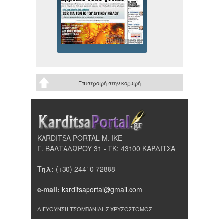
Επιστροφή στην κορυφή
KARDITSA PORTAL Μ. ΙΚΕ
Γ. ΒΑΛΤΑΔΩΡΟΥ 31 - ΤΚ: 43100 ΚΑΡΔΙΤΣΑ
Τηλ:
(+30) 24410 72888
e-mail:
karditsaportal@gmail.com
ΔΙΕΥΘΥΝΣΗ ΤΣΟΜΠΑΝΙΔΗΣ ΧΡΥΣΟΣΤΟΜΟΣ