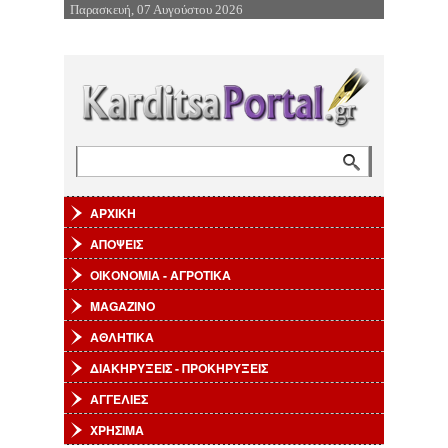
Παρασκευή, 07 Αυγούστου 2026
Επιστροφή στην Πλοήγηση
Αναζήτηση
Φόρμα αναζήτησης
ΑΡΧΙΚΗ
ΑΠΟΨΕΙΣ
ΟΙΚΟΝΟΜΙΑ - ΑΓΡΟΤΙΚΑ
MAGAZINO
ΑΘΛΗΤΙΚΑ
ΔΙΑΚΗΡΥΞΕΙΣ - ΠΡΟΚΗΡΥΞΕΙΣ
ΑΓΓΕΛΙΕΣ
ΧΡΗΣΙΜΑ