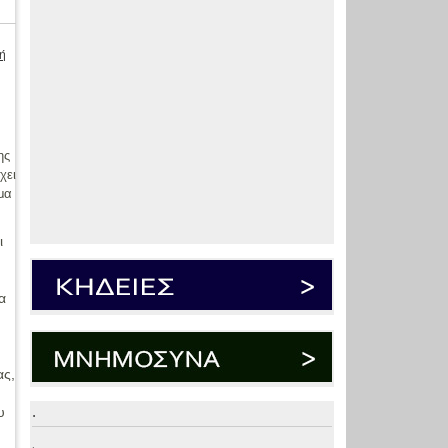
ή
ης
χει
ημα
ι
α
ας,
υ
.
.