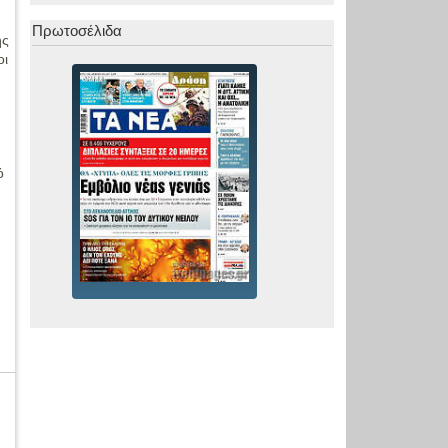
Πρωτοσέλιδα
ής
οι
ό