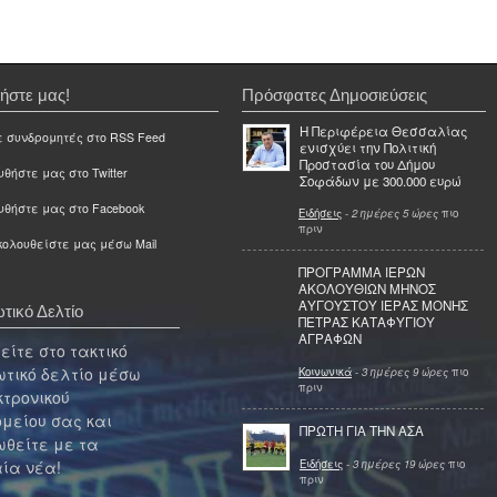
ήστε μας!
Πρόσφατες Δημοσιεύσεις
Η Περιφέρεια Θεσσαλίας
ε συνδρομητές στο RSS Feed
ενισχύει την Πολιτική
Προστασία του Δήμου
θήστε μας στο Twitter
Σοφάδων με 300.000 ευρώ
υθήστε μας στο Facebook
Ειδήσεις
-
2 ημέρες 5 ώρες
πιο
πριν
ολουθείστε μας μέσω Mail
ΠΡΟΓΡΑΜΜΑ ΙΕΡΩΝ
ΑΚΟΛΟΥΘΙΩΝ ΜΗΝΟΣ
ΑΥΓΟΥΣΤΟΥ ΙΕΡΑΣ ΜΟΝΗΣ
τικό Δελτίο
ΠΕΤΡΑΣ ΚΑΤΑΦΥΓΙΟΥ
ΑΓΡΑΦΩΝ
ίτε στο τακτικό
τικό δελτίο μέσω
Κοινωνικά
-
3 ημέρες 9 ώρες
πιο
πριν
κτρονικού
μείου σας και
ΠΡΩΤΗ ΓΙΑ ΤΗΝ ΑΣΑ
θείτε με τα
Ειδήσεις
-
3 ημέρες 19 ώρες
πιο
ία νέα!
πριν