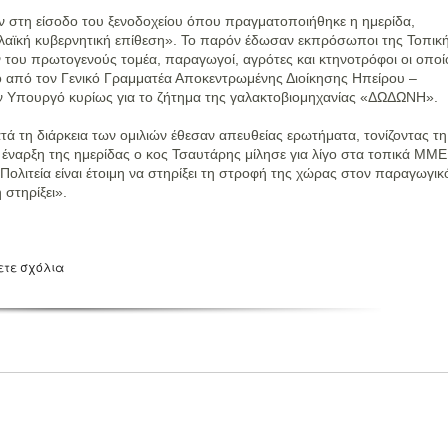
 στη είσοδο του ξενοδοχείου όπου πραγματοποιήθηκε η ημερίδα,
τιλαϊκή κυβερνητική επίθεση». Το παρόν έδωσαν εκπρόσωποι της Τοπικ
του πρωτογενούς τομέα, παραγωγοί, αγρότες και κτηνοτρόφοι οι οποί
ο από τον Γενικό Γραμματέα Αποκεντρωμένης Διοίκησης Ηπείρου –
ον Υπουργό κυρίως για το ζήτημα της γαλακτοβιομηχανίας «ΔΩΔΩΝΗ».
τά τη διάρκεια των ομιλιών έθεσαν απευθείας ερωτήματα, τονίζοντας τη
ν έναρξη της ημερίδας ο κος Τσαυτάρης μίλησε για λίγο στα τοπικά ΜΜΕ
Πολιτεία είναι έτοιμη να στηρίξει τη στροφή της χώρας στον παραγωγικ
 στηρίξει».
ετε σχόλια