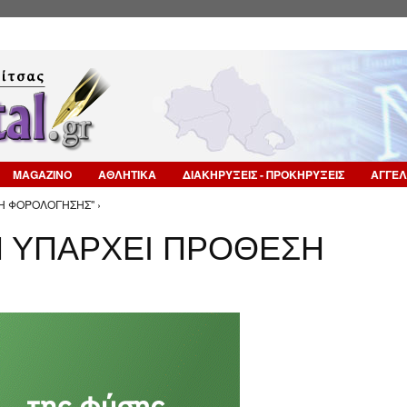
Επιστροφή στην Πλοήγηση
MAGAZINO
ΑΘΛΗΤΙΚΑ
ΔΙΑΚΗΡΥΞΕΙΣ - ΠΡΟΚΗΡΥΞΕΙΣ
ΑΓΓΕΛ
Η ΦΟΡΟΛΟΓΗΣΗΣ'' ›
Ν ΥΠΑΡΧΕΙ ΠΡΟΘΕΣΗ