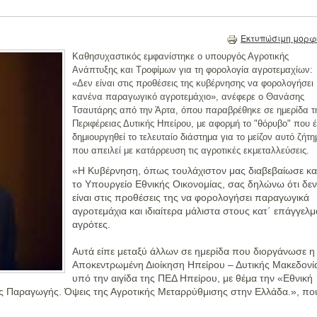
Εκτυπώσιμη μορφ
Καθησυχαστικός εμφανίστηκε ο υπουργός Αγροτικής
Ανάπτυξης και Τροφίμων για τη φορολογία αγροτεμαχίων:
«Δεν είναι στις προθέσεις της κυβέρνησης να φορολογήσει
κανένα παραγωγικό αγροτεμάχιο», ανέφερε ο Θανάσης
Τσαυτάρης από την Άρτα, όπου παραβρέθηκε σε ημερίδα τ
Περιφέρειας Δυτικής Ηπείρου, με αφορμή το "θόρυβο" που έ
δημιουργηθεί το τελευταίο διάστημα για το μείζον αυτό ζήτ
που απειλεί με κατάρρευση τις αγροτικές εκμεταλλεύσεις.
«Η Κυβέρνηση, όπως τουλάχιστον μας διαβεβαίωσε κα
το Υπουργείο Εθνικής Οικονομίας, σας δηλώνω ότι δεν
είναι στις προθέσεις της να φορολογήσει παραγωγικά
αγροτεμάχια και ιδιαίτερα μάλιστα στους κατ΄ επάγγελμ
αγρότες.
Αυτά είπε μεταξύ άλλων σε ημερίδα που διοργάνωσε η
Αποκεντρωμένη Διοίκηση Ηπείρου – Δυτικής Μακεδονί
υπό την αιγίδα της ΠΕΔ Ηπείρου, με θέμα την «Εθνική
ς Παραγωγής. Όψεις της Αγροτικής Μεταρρύθμισης στην Ελλάδα.», πο