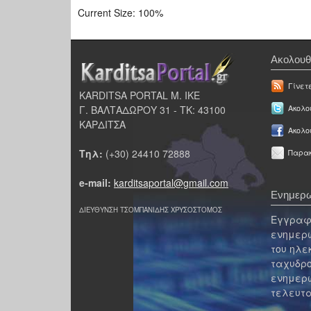
Current Size:
100%
Ακολουθ
Γίνετ
KARDITSA PORTAL Μ. ΙΚΕ
Γ. ΒΑΛΤΑΔΩΡΟΥ 31 - ΤΚ: 43100
Ακολου
ΚΑΡΔΙΤΣΑ
Ακολο
Τηλ:
(+30) 24410 72888
Παρακ
e-mail:
karditsaportal@gmail.com
Ενημερω
ΔΙΕΥΘΥΝΣΗ ΤΣΟΜΠΑΝΙΔΗΣ ΧΡΥΣΟΣΤΟΜΟΣ
Εγγραφε
ενημερω
του ηλε
ταχυδρο
ενημερω
τελευτα