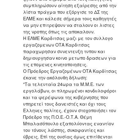
συμπληρώσουν αίτηση εξαίρεσης από την
λίστα πράγμα που εξόργισε το ΔΣ της
ΕΛΜΕ και κάλεσε σήμερα τους καθηγητές
να μην επιτρεψουν να σταλουν οι λιστες
της νροπης όπως τις αποκαλουν.
Η ΕΛΜΕ Καρδιτσας μαζι με τον συλλογο
εργαζομενων ΟΤΑ Καρδιτσας
παραχωρησαν συνεντευξη τυπου και
δημιουργησαν κοινο μετωπο δρασεων για
τις επομενες κινητοποιησεις.
O Πρόεδρος Εργαζομένων ΟΤΑ Καρδίτσας
έκανε την ακόλουθη δήλωση:
"Τα τελευταία 24ωρα τα Μ.Μ.Ε. των
εργολάβων, οι πληρωμένοι κονδυλοφόροι
και τα φερέφωνα της κυβέρνησης που
υπηρετεί τους δανειστές και όχι τους
Έλληνες πολίτες, έχουν στοχοποιήσει τον
Πρόεδρο της Π.Ο.Ε.-Ο.Τ.Α. Θέμη
Μπαλασόπουλο εξαπολύοντας εναντίον
του τόνους λάσπης, συκοφαντίες και
ύβρεις. Επί της ουσίας όμως επιτίθενται