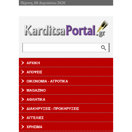
Πέμπτη, 06 Αυγούστου 2026
Επιστροφή στην Πλοήγηση
Αναζήτηση
Φόρμα αναζήτησης
ΑΡΧΙΚΗ
ΑΠΟΨΕΙΣ
ΟΙΚΟΝΟΜΙΑ - ΑΓΡΟΤΙΚΑ
MAGAZINO
ΑΘΛΗΤΙΚΑ
ΔΙΑΚΗΡΥΞΕΙΣ - ΠΡΟΚΗΡΥΞΕΙΣ
ΑΓΓΕΛΙΕΣ
ΧΡΗΣΙΜΑ