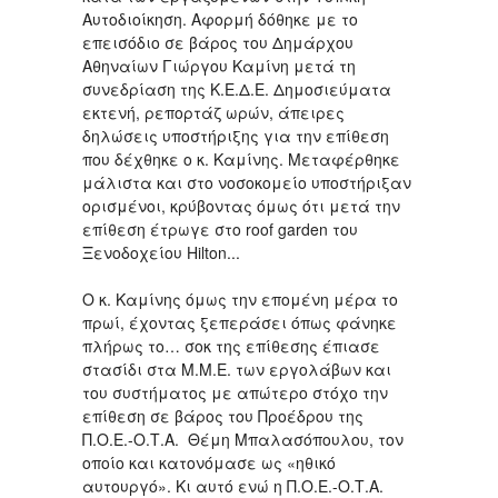
Αυτοδιοίκηση. Αφορμή δόθηκε με το
επεισόδιο σε βάρος του Δημάρχου
Αθηναίων Γιώργου Καμίνη μετά τη
συνεδρίαση της Κ.Ε.Δ.Ε. Δημοσιεύματα
εκτενή, ρεπορτάζ ωρών, άπειρες
δηλώσεις υποστήριξης για την επίθεση
που δέχθηκε ο κ. Καμίνης. Μεταφέρθηκε
μάλιστα και στο νοσοκομείο υποστήριξαν
ορισμένοι, κρύβοντας όμως ότι μετά την
επίθεση έτρωγε στο roof garden του
Ξενοδοχείου Hilton...
Ο κ. Καμίνης όμως την επομένη μέρα το
πρωί, έχοντας ξεπεράσει όπως φάνηκε
πλήρως το… σοκ της επίθεσης έπιασε
στασίδι στα Μ.Μ.Ε. των εργολάβων και
του συστήματος με απώτερο στόχο την
επίθεση σε βάρος του Προέδρου της
Π.Ο.Ε.-Ο.Τ.Α. Θέμη Μπαλασόπουλου, τον
οποίο και κατονόμασε ως «ηθικό
αυτουργό». Κι αυτό ενώ η Π.Ο.Ε.-Ο.Τ.Α.