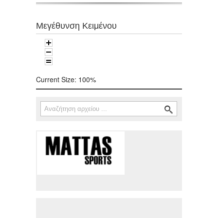
Μεγέθυνση Κειμένου
Current Size:
100%
Αναζήτηση
Φόρμα αναζήτησης