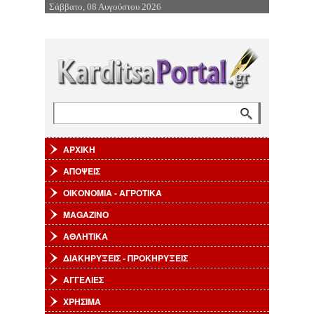
Σάββατο, 08 Αυγούστου 2026
Επιστροφή στην Πλοήγηση
Αναζήτηση
Φόρμα αναζήτησης
ΑΡΧΙΚΗ
ΑΠΟΨΕΙΣ
ΟΙΚΟΝΟΜΙΑ - ΑΓΡΟΤΙΚΑ
MAGAZINO
ΑΘΛΗΤΙΚΑ
ΔΙΑΚΗΡΥΞΕΙΣ - ΠΡΟΚΗΡΥΞΕΙΣ
ΑΓΓΕΛΙΕΣ
ΧΡΗΣΙΜΑ