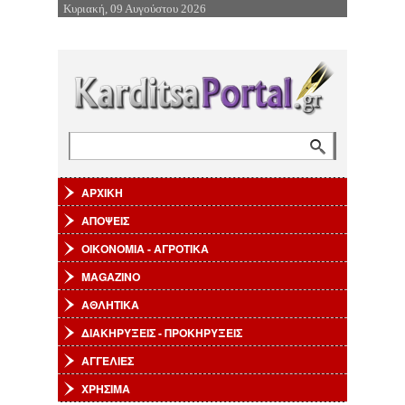
Κυριακή, 09 Αυγούστου 2026
Επιστροφή στην Πλοήγηση
Αναζήτηση
Φόρμα αναζήτησης
ΑΡΧΙΚΗ
ΑΠΟΨΕΙΣ
ΟΙΚΟΝΟΜΙΑ - ΑΓΡΟΤΙΚΑ
MAGAZINO
ΑΘΛΗΤΙΚΑ
ΔΙΑΚΗΡΥΞΕΙΣ - ΠΡΟΚΗΡΥΞΕΙΣ
ΑΓΓΕΛΙΕΣ
ΧΡΗΣΙΜΑ