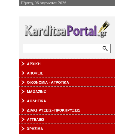
Πέμπτη, 06 Αυγούστου 2026
Επιστροφή στην Πλοήγηση
Αναζήτηση
Φόρμα αναζήτησης
ΑΡΧΙΚΗ
ΑΠΟΨΕΙΣ
ΟΙΚΟΝΟΜΙΑ - ΑΓΡΟΤΙΚΑ
MAGAZINO
ΑΘΛΗΤΙΚΑ
ΔΙΑΚΗΡΥΞΕΙΣ - ΠΡΟΚΗΡΥΞΕΙΣ
ΑΓΓΕΛΙΕΣ
ΧΡΗΣΙΜΑ