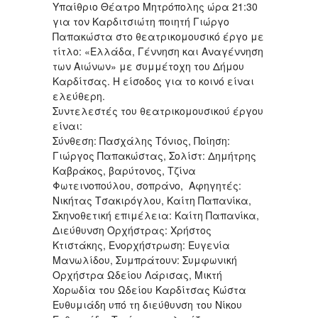
Υπαίθριο Θέατρο Μητρόπολης ώρα 21:30
για τον Καρδιτσιώτη ποιητή Γιώργο
Παπακώστα στο θεατρικομουσικό έργο με
τίτλο: «Ελλάδα, Γέννηση και Αναγέννηση
των Αιώνων» με συμμέτοχη του Δήμου
Καρδίτσας. Η είσοδος για το κοινό είναι
ελεύθερη.
Συντελεστές του θεατρικομουσικού έργου
είναι:
Σύνθεση: Πασχάλης Τόνιος, Ποίηση:
Γιώργος Παπακώστας, Σολίστ: Δημήτρης
Καβράκος, βαρύτονος, Τζίνα
Φωτεινοπούλου, σοπράνο, Αφηγητές:
Νικήτας Τσακιρόγλου, Καίτη Παπανίκα,
Σκηνοθετική επιμέλεια: Καίτη Παπανίκα,
Διεύθυνση Ορχήστρας: Χρήστος
Κτιστάκης, Ενορχήστρωση: Ευγενία
Μανωλίδου, Συμπράτουν: Συμφωνική
Ορχήστρα Ωδείου Λάρισας, Μικτή
Χορωδία του Ωδείου Καρδίτσας Κώστα
Ευθυμιάδη υπό τη διεύθυνση του Νίκου