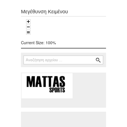
Μεγέθυνση Κειμένου
Current Size:
100%
Αναζήτηση
Φόρμα αναζήτησης