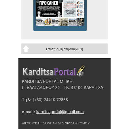
Επιστροφή στην κορυφή
KARDITSA PORTAL Μ. ΙΚΕ
Γ. ΒΑΛΤΑΔΩΡΟΥ 31 - ΤΚ: 43100 ΚΑΡΔΙΤΣΑ
Τηλ:
(+30) 24410 72888
e-mail:
karditsaportal@gmail.com
ΔΙΕΥΘΥΝΣΗ ΤΣΟΜΠΑΝΙΔΗΣ ΧΡΥΣΟΣΤΟΜΟΣ