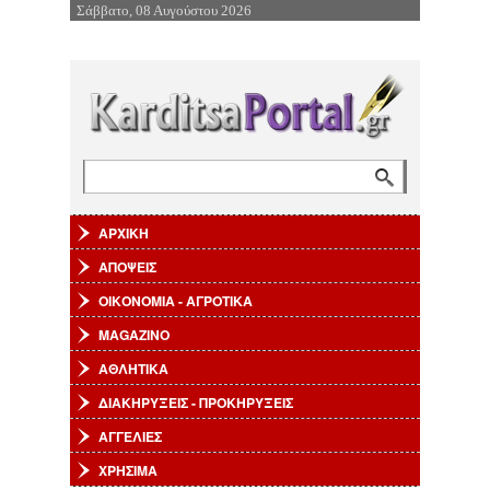
Σάββατο, 08 Αυγούστου 2026
Επιστροφή στην Πλοήγηση
Αναζήτηση
Φόρμα αναζήτησης
ΑΡΧΙΚΗ
ΑΠΟΨΕΙΣ
ΟΙΚΟΝΟΜΙΑ - ΑΓΡΟΤΙΚΑ
MAGAZINO
ΑΘΛΗΤΙΚΑ
ΔΙΑΚΗΡΥΞΕΙΣ - ΠΡΟΚΗΡΥΞΕΙΣ
ΑΓΓΕΛΙΕΣ
ΧΡΗΣΙΜΑ