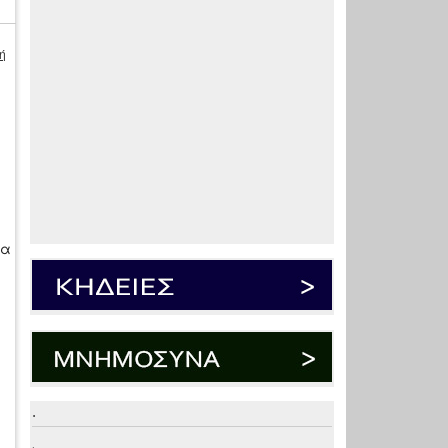
ή
α
,
θα
.
.