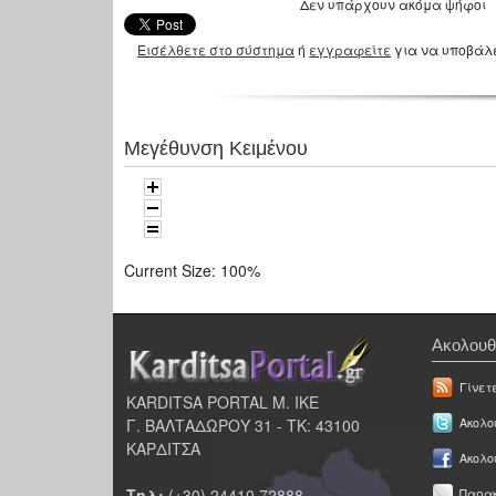
Δεν υπάρχουν ακόμα ψήφοι
Εισέλθετε στο σύστημα
ή
εγγραφείτε
για να υποβάλ
Μεγέθυνση Κειμένου
Current Size:
100%
Ακολουθ
Γίνετ
KARDITSA PORTAL Μ. ΙΚΕ
Γ. ΒΑΛΤΑΔΩΡΟΥ 31 - ΤΚ: 43100
Ακολου
ΚΑΡΔΙΤΣΑ
Ακολο
Τηλ:
(+30) 24410 72888
Παρακ