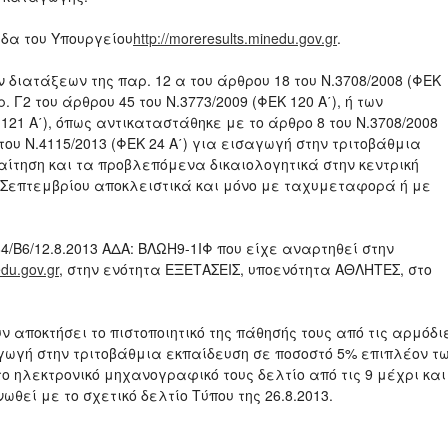
δα του Υπουργείου
http://moreresults.minedu.gov.gr
.
 διατάξεων της παρ. 12 α του άρθρου 18 του Ν.3708/2008 (ΦΕΚ
 Γ2 του άρθρου 45 του Ν.3773/2009 (ΦΕΚ 120 Α΄), ή των
121 Α΄), όπως αντικαταστάθηκε με το άρθρο 8 του Ν.3708/2008
 του Ν.4115/2013 (ΦΕΚ 24 Α΄) για εισαγωγή στην τριτοβάθμια
αίτηση και τα προβλεπόμενα δικαιολογητικά στην κεντρική
 23 Σεπτεμβρίου αποκλειστικά και μόνο με ταχυμεταφορά ή με
4/Β6/12.8.2013 ΑΔΑ: ΒΛΩΗ9-1ΙΦ που είχε αναρτηθεί στην
du.gov.gr
, στην ενότητα ΕΞΕΤΑΣΕΙΣ, υποενότητα ΑΘΛΗΤΕΣ, στο
 αποκτήσει το πιστοποιητικό της πάθησής τους από τις αρμόδι
γωγή στην τριτοβάθμια εκπαίδευση σε ποσοστό 5% επιπλέον τ
ο ηλεκτρονικό μηχανογραφικό τους δελτίο από τις 9 μέχρι και
ωθεί με το σχετικό δελτίο Τύπου της 26.8.2013.