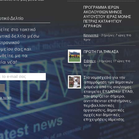
ΠΡΟΓΡΑΜΜΑ ΙΕΡΩΝ
ΑΚΟΛΟΥΘΙΩΝ ΜΗΝΟΣ
ΑΥΓΟΥΣΤΟΥ ΙΕΡΑΣ ΜΟΝΗΣ
τικό Δελτίο
ΠΕΤΡΑΣ ΚΑΤΑΦΥΓΙΟΥ
ΑΓΡΑΦΩΝ
ίτε στο τακτικό
τικό δελτίο μέσω
Κοινωνικά
-
3 ημέρες 7 ώρες
πιο
πριν
κτρονικού
μείου σας και
ΠΡΩΤΗ ΓΙΑ ΤΗΝ ΑΣΑ
θείτε με τα
Ειδήσεις
-
3 ημέρες 17 ώρες
πιο
ία νέα!
πριν
Στο νομοσχέδιο για την
απορρόφηση των δημοτικών
φορέων από τις ανώνυμες
εταιρείες ΕΥΔΑΠ και ΕΥΑΘ,
που ψηφίζεται σήμερα,
α τεύχη
αντιτίθενται επιστήμονες,
περιβαλλοντικές
οργανώσεις, δημοτικές
αρχές και δημοτικές
επιχειρήσεις ύδρευσης