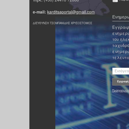
e-mail:
karditsaportal@gmail.com
Ενημερω
ΔΙΕΥΘΥΝΣΗ ΤΣΟΜΠΑΝΙΔΗΣ ΧΡΥΣΟΣΤΟΜΟΣ
Εγγραφε
ενημερω
του ηλε
ταχυδρο
ενημερω
τελευτα
Προηγούμεν