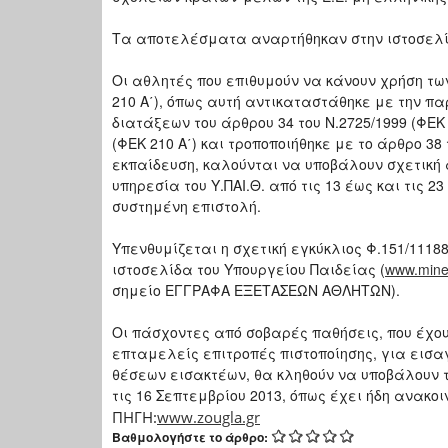
Τα αποτελέσματα αναρτήθηκαν στην ιστοσελί
Οι αθλητές που επιθυμούν να κάνουν χρήση των
210 Α΄), όπως αυτή αντικαταστάθηκε με την παρ.
διατάξεων του άρθρου 34 του Ν.2725/1999 (ΦΕΚ 
(ΦΕΚ 210 Α΄) και τροποποιήθηκε με το άρθρο 38
εκπαίδευση, καλούνται να υποβάλουν σχετική 
υπηρεσία του Υ.ΠΑΙ.Θ. από τις 13 έως και τις
συστημένη επιστολή.
Υπενθυμίζεται η σχετική εγκύκλιος Φ.151/11188
ιστοσελίδα του Υπουργείου Παιδείας (
www.mine
σημείο ΕΓΓΡΑΦΑ ΕΞΕΤΑΣΕΩΝ ΑΘΛΗΤΩΝ).
Οι πάσχοντες από σοβαρές παθήσεις, που έχουν
επταμελείς επιτροπές πιστοποίησης, για εισα
θέσεων εισακτέων, θα κληθούν να υποβάλουν τ
τις 16 Σεπτεμβρίου 2013, όπως έχει ήδη ανακοιν
ΠΗΓΗ:
www.zougla.gr
Βαθμολογήστε το άρθρο: