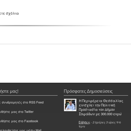
ετε σχόλια
ήστε μας!
Πρόσφατες Δημοσιεύσεις
Η Περιφέρεια Θεσσαλίας
ε συνδρομητές στο RSS Feed
ενισχύει την Πολιτική
Προστασία του Δήμου
θήστε μας στο Twitter
Σοφάδων με 300.000 ευρώ
υθήστε μας στο Facebook
Ειδήσεις
-
2 ημέρες 3 ώρες
πιο
πριν
ολουθείστε μας μέσω Mail