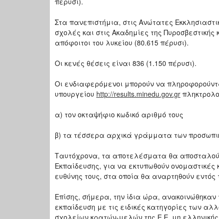
πέρυσι).
Στα πανεπιστήμια, στις Ανώτατες Εκκλησιαστικ
σχολές και στις Ακαδημίες της Πυροσβεστικής 
απόφοιτοι του λυκείου (80.615 πέρυσι).
Οι κενές θέσεις είναι 836 (1.150 πέρυσι).
Οι ενδιαφερόμενοι μπορούν να πληροφορούντ
υπουργείου
http://results.minedu.gov.gr
πληκτρολο
α) τον οκταψήφιο κωδικό αριθμό τους
β) τα τέσσερα αρχικά γράμματα των προσωπικώ
Ταυτόχρονα, τα αποτελέσματα θα αποσταλούν
Εκπαίδευσης, για να εκτυπωθούν ονομαστικές
ευθύνης τους, στα οποία θα αναρτηθούν εντός 
Επίσης, σήμερα, την ίδια ώρα, ανακοινώθηκα
εκπαίδευση με τις ειδικές κατηγορίες των α
σχολείων κρατών-μελών της Ε.Ε. μη ελληνική