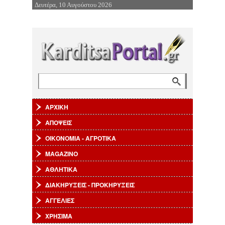
Δευτέρα, 10 Αυγούστου 2026
Επιστροφή στην Πλοήγηση
Αναζήτηση
Φόρμα αναζήτησης
ΑΡΧΙΚΗ
ΑΠΟΨΕΙΣ
ΟΙΚΟΝΟΜΙΑ - ΑΓΡΟΤΙΚΑ
MAGAZINO
ΑΘΛΗΤΙΚΑ
ΔΙΑΚΗΡΥΞΕΙΣ - ΠΡΟΚΗΡΥΞΕΙΣ
ΑΓΓΕΛΙΕΣ
ΧΡΗΣΙΜΑ