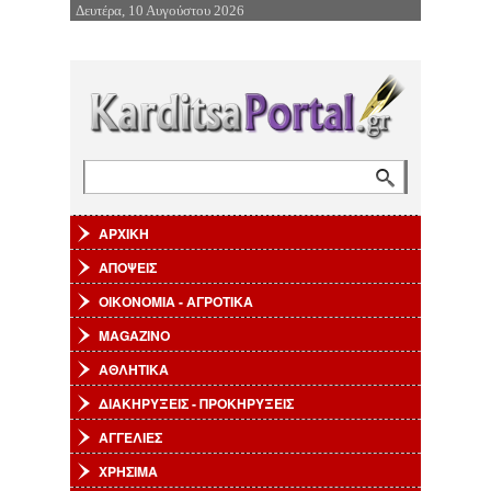
Δευτέρα, 10 Αυγούστου 2026
Επιστροφή στην Πλοήγηση
Αναζήτηση
Φόρμα αναζήτησης
ΑΡΧΙΚΗ
ΑΠΟΨΕΙΣ
ΟΙΚΟΝΟΜΙΑ - ΑΓΡΟΤΙΚΑ
MAGAZINO
ΑΘΛΗΤΙΚΑ
ΔΙΑΚΗΡΥΞΕΙΣ - ΠΡΟΚΗΡΥΞΕΙΣ
ΑΓΓΕΛΙΕΣ
ΧΡΗΣΙΜΑ