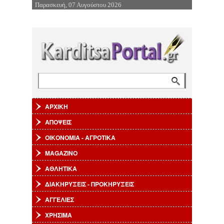
Παρασκευή, 07 Αυγούστου 2026
Επιστροφή στην Πλοήγηση
Αναζήτηση
Φόρμα αναζήτησης
ΑΡΧΙΚΗ
ΑΠΟΨΕΙΣ
ΟΙΚΟΝΟΜΙΑ - ΑΓΡΟΤΙΚΑ
MAGAZINO
ΑΘΛΗΤΙΚΑ
ΔΙΑΚΗΡΥΞΕΙΣ - ΠΡΟΚΗΡΥΞΕΙΣ
ΑΓΓΕΛΙΕΣ
ΧΡΗΣΙΜΑ