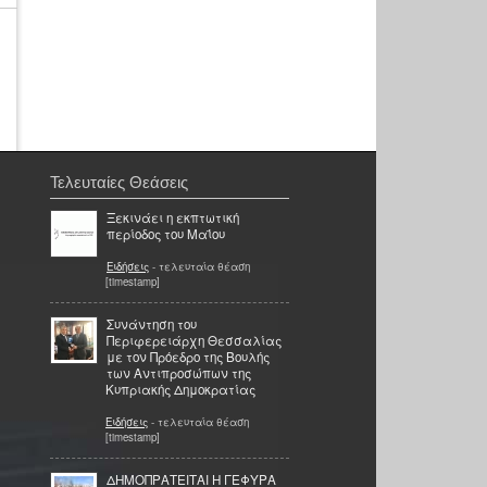
Τελευταίες Θεάσεις
Ξεκινάει η εκπτωτική
περίοδος του Μαΐου
Ειδήσεις
- τελευταία θέαση
[timestamp]
Συνάντηση του
Περιφερειάρχη Θεσσαλίας
με τον Πρόεδρο της Βουλής
των Αντιπροσώπων της
Κυπριακής Δημοκρατίας
Ειδήσεις
- τελευταία θέαση
[timestamp]
ΔΗΜΟΠΡΑΤΕΙΤΑΙ Η ΓΕΦΥΡΑ