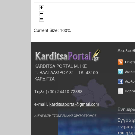
Current Size:
100%
Ακολουθ
Γίνετ
KARDITSA PORTAL Μ. ΙΚΕ
Γ. ΒΑΛΤΑΔΩΡΟΥ 31 - ΤΚ: 43100
Ακολου
ΚΑΡΔΙΤΣΑ
Ακολο
Τηλ:
(+30) 24410 72888
Παρακ
e-mail:
karditsaportal@gmail.com
Ενημερω
ΔΙΕΥΘΥΝΣΗ ΤΣΟΜΠΑΝΙΔΗΣ ΧΡΥΣΟΣΤΟΜΟΣ
Εγγραφε
ενημερω
του ηλε