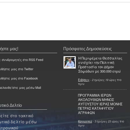
ήστε μας!
Πρόσφατες Δημοσιεύσεις
Η Περιφέρεια Θεσσαλίας
ε συνδρομητές στο RSS Feed
ενισχύει την Πολιτική
Προστασία του Δήμου
θήστε μας στο Twitter
Σοφάδων με 300.000 ευρώ
υθήστε μας στο Facebook
Ειδήσεις
-
2 ημέρες 19 ώρες
πιο
πριν
ολουθείστε μας μέσω Mail
ΠΡΟΓΡΑΜΜΑ ΙΕΡΩΝ
ΑΚΟΛΟΥΘΙΩΝ ΜΗΝΟΣ
ΑΥΓΟΥΣΤΟΥ ΙΕΡΑΣ ΜΟΝΗΣ
τικό Δελτίο
ΠΕΤΡΑΣ ΚΑΤΑΦΥΓΙΟΥ
ΑΓΡΑΦΩΝ
ίτε στο τακτικό
τικό δελτίο μέσω
Κοινωνικά
-
3 ημέρες 23 ώρες
πιο
πριν
κτρονικού