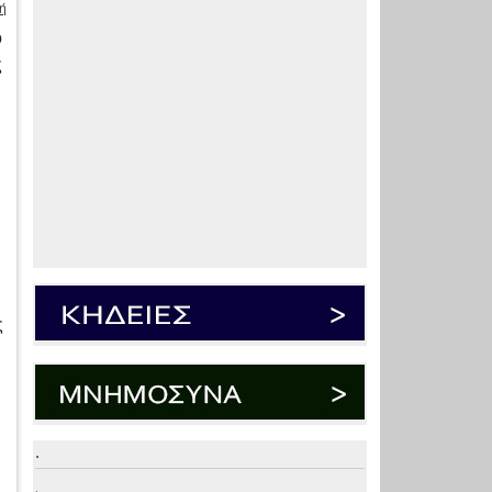
ή
ο
ς
ς
.
.