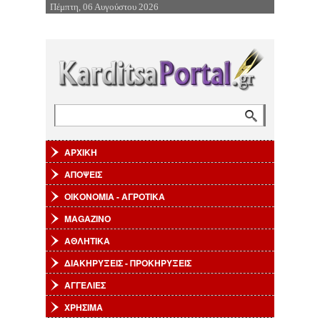
Πέμπτη, 06 Αυγούστου 2026
Επιστροφή στην Πλοήγηση
Αναζήτηση
Φόρμα αναζήτησης
ΑΡΧΙΚΗ
ΑΠΟΨΕΙΣ
ΟΙΚΟΝΟΜΙΑ - ΑΓΡΟΤΙΚΑ
MAGAZINO
ΑΘΛΗΤΙΚΑ
ΔΙΑΚΗΡΥΞΕΙΣ - ΠΡΟΚΗΡΥΞΕΙΣ
ΑΓΓΕΛΙΕΣ
ΧΡΗΣΙΜΑ