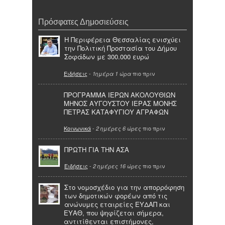
Πρόσφατες Δημοσιεύσεις
Η Περιφέρεια Θεσσαλίας ενισχύει
την Πολιτική Προστασία του Δήμου
Σοφάδων με 300.000 ευρώ
Ειδήσεις
-
πιο πριν
1ημέρα 1 ώρα
ΠΡΟΓΡΑΜΜΑ ΙΕΡΩΝ ΑΚΟΛΟΥΘΙΩΝ
ΜΗΝΟΣ ΑΥΓΟΥΣΤΟΥ ΙΕΡΑΣ ΜΟΝΗΣ
ΠΕΤΡΑΣ ΚΑΤΑΦΥΓΙΟΥ ΑΓΡΑΦΩΝ
Κοινωνικά
-
πιο πριν
2 ημέρες 6 ώρες
ΠΡΩΤΗ ΓΙΑ ΤΗΝ ΑΣΑ
Ειδήσεις
-
πιο πριν
2 ημέρες 16 ώρες
Στο νομοσχέδιο για την απορρόφηση
των δημοτικών φορέων από τις
ανώνυμες εταιρείες ΕΥΔΑΠ και
ΕΥΑΘ, που ψηφίζεται σήμερα,
αντιτίθενται επιστήμονες,